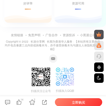
好评率
资源可用
友情链接
免责声明
广告合作
资源投诉
小黑屋公示
Copyright © 2022 ·
长游分享网
· 长期为香港华人服务 · 【本站所有文章作品
均不包含暴露三点内容或病毒木马，亦不接受病毒木马与露出人体隐私部位投
稿】
扫描加入QQ群
扫描关注公众号
14
2
立即购买