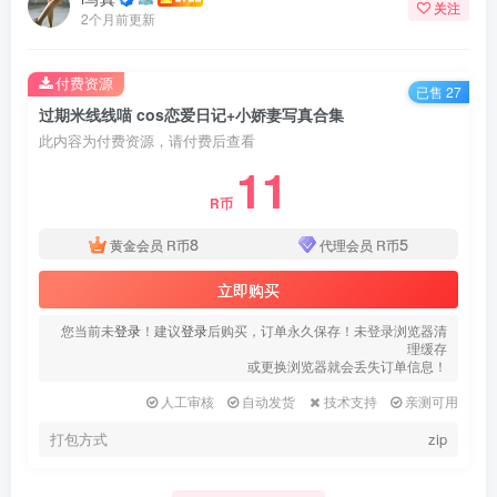
关注
2个月前更新
付费资源
已售 27
过期米线线喵 cos恋爱日记+小娇妻写真合集
此内容为付费资源，请付费后查看
11
R币
8
5
黄金会员
R币
代理会员
R币
立即购买
您当前未
登录
！建议
登录
后购买，订单永久保存！未登录浏览器清
理缓存
或更换浏览器就会丢失订单信息！
人工审核
自动发货
技术支持
亲测可用
打包方式
zip