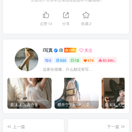
注册用户分享本页海报或链接即可赚钱哦~
点赞
14
分享
收藏
2
i写真
关注
0
930
13
474
60.9W+
这家伙很懒，什么都没有写...
蠢沫沫 写真合集
樱井宁宁cos风纪委员写真套图
上一篇
下一篇