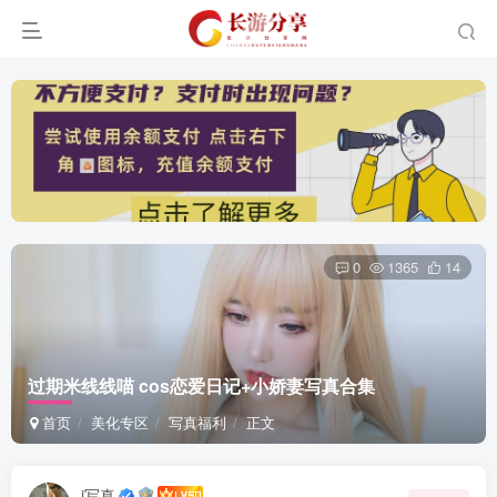
0
1365
14
过期米线线喵 cos恋爱日记+小娇妻写真合集
首页
美化专区
写真福利
正文
i写真