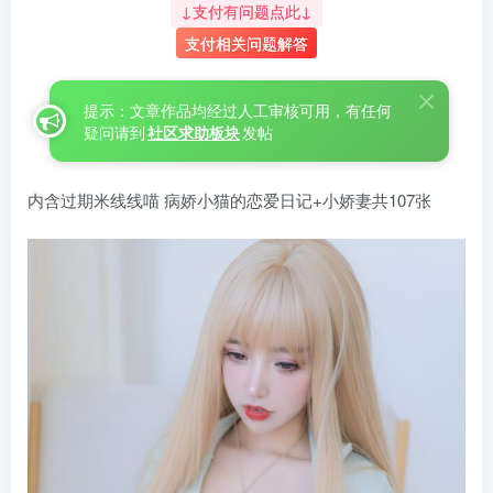
↓支付有问题点此↓
支付相关问题解答
提示：文章作品均经过人工审核可用，有任何
疑问请到
社区求助板块
发帖
内含过期米线线喵 病娇小猫的恋爱日记+小娇妻共107张