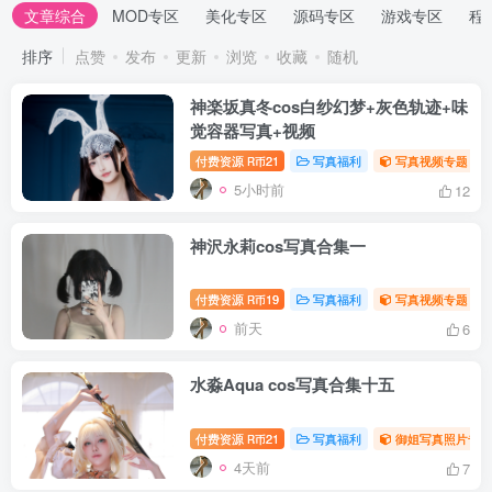
文章综合
MOD专区
美化专区
源码专区
游戏专区
程
排序
点赞
发布
更新
浏览
收藏
随机
神楽坂真冬cos白纱幻梦+灰色轨迹+味
觉容器写真+视频
付费资源
21
写真福利
写真视频专题
R币
5小时前
12
神沢永莉cos写真合集一
付费资源
19
写真福利
写真视频专题
R币
前天
6
水淼Aqua cos写真合集十五
付费资源
21
写真福利
御姐写真照片专题
R币
4天前
7