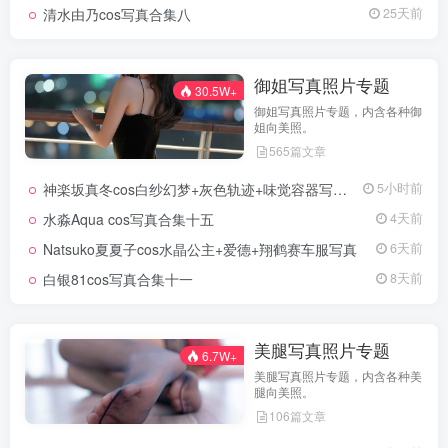
清水由乃cos写真合集八
25天前
御姐写真照片专题
30.5W+
御姐写真照片专题，内含各种御
姐向美照。
565篇文章
神楽坂真冬cos白纱幻梦+灰色轨迹+味觉容器写真+视频
5小时前
水淼Aqua cos写真合集十五
4天前
Natsuko夏夏子cos水晶公主+爱德+翔鹤赛车服写真
6天前
白银81cos写真合集十一
8天前
美腿写真照片专题
6.7W+
美腿写真照片专题，内含各种美
腿向美照。
106篇文章