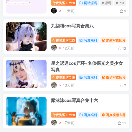
付费资源
20
网站源码
# 源码
# PHP
R币
11天前
9
九柒喵cos写真合集八
付费资源
23
写真福利
萝莉写真照片专题
R币
12天前
12
星之迟迟cos异环+名侦探光之美少女
写真
付费资源
19
写真福利
御姐写真照片专题
R币
13天前
7
蠢沫沫cos写真合集十六
付费资源
20
写真福利
写真视频专题
R币
17天前
11