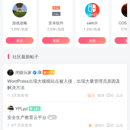
游戏攻略
安卓软件
switch
COS
3.9W+热度
2.9W+热度
1.2W+热度
576
关注
关注
关注
关
社区最新帖子
闭眼玩家
WordPress出现大规模站点被入侵，出现大量管理员原因及
解决方法
9
0
0
3天前发布
3
YPLypl
安全生产教育云平台
6
61
0
0
9个月前发布