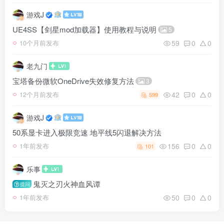
游戏J
UE4SS【剑星mod加载器】使用教程与说明
5
59
0
0
10个月前发布
老九门
宝塔备份微软OneDrive失效修复方法
3
42
0
0
12个月前发布
599
游戏J
50系显卡进入极限竞速 地平线5闪退解决方法
156
0
0
1年前发布
101
乐事
鬼灭之刃火神血风谭
提问
50
0
0
1年前发布