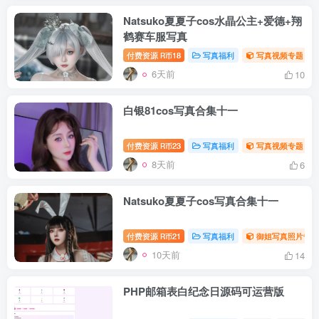
Natsuko夏夏子cos水晶公主+爱德+翔
鹤赛车服写真
付费资源
18
写真福利
写真视频专题
R币
6天前
10
白银81cos写真合集十一
付费资源
23
写真福利
写真视频专题
R币
8天前
6
Natsuko夏夏子cos写真合集十一
付费资源
21
写真福利
御姐写真照片专题
R币
10天前
14
PHP邮箱表白纪念日源码可运营版