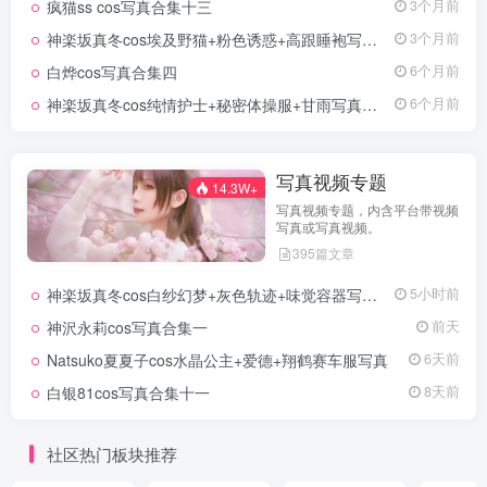
疯猫ss cos写真合集十三
3个月前
神楽坂真冬cos埃及野猫+粉色诱惑+高跟睡袍写真+视频
3个月前
白烨cos写真合集四
6个月前
神楽坂真冬cos纯情护士+秘密体操服+甘雨写真+视频
6个月前
写真视频专题
14.3W+
写真视频专题，内含平台带视频
写真或写真视频。
395篇文章
神楽坂真冬cos白纱幻梦+灰色轨迹+味觉容器写真+视频
5小时前
神沢永莉cos写真合集一
前天
Natsuko夏夏子cos水晶公主+爱德+翔鹤赛车服写真
6天前
白银81cos写真合集十一
8天前
社区热门板块推荐