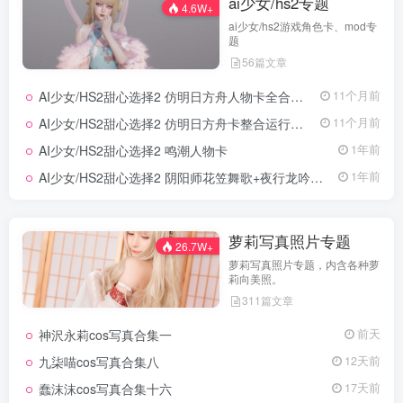
ai少女/hs2专题
4.6W+
ai少女/hs2游戏角色卡、mod专
题
56篇文章
AI少女/HS2甜心选择2 仿明日方舟人物卡全合集打包
11个月前
AI少女/HS2甜心选择2 仿明日方舟卡整合运行必备包
11个月前
AI少女/HS2甜心选择2 鸣潮人物卡
1年前
AI少女/HS2甜心选择2 阴阳师花笠舞歌+夜行龙吟人物卡
1年前
萝莉写真照片专题
26.7W+
萝莉写真照片专题，内含各种萝
莉向美照。
311篇文章
神沢永莉cos写真合集一
前天
九柒喵cos写真合集八
12天前
蠢沫沫cos写真合集十六
17天前