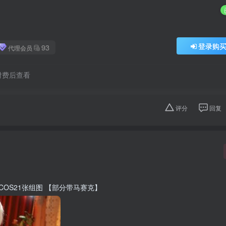
登录购
93
代理会员
付费后查看
评分
回复
COS21张组图 【部分带马赛克】