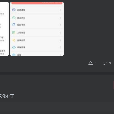
0
3
0版汉化补丁