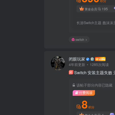
积分
195
黄金会员
长游Switch主题 蠢沫沫
switch
闭眼玩家
4年前更新
1285次阅读
Switch 安装主题失
精
该帖子部分内容已隐藏
付费阅读
8
积分
4