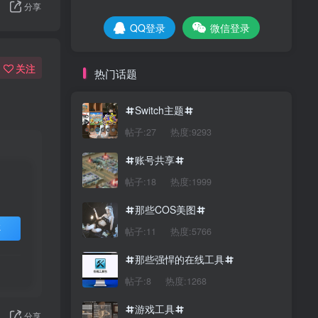
分享
QQ登录
微信登录
关注
热门话题
Switch主题
帖子:27
热度:9293
账号共享
帖子:18
热度:1999
那些COS美图
买
帖子:11
热度:5766
那些强悍的在线工具
帖子:8
热度:1268
游戏工具
分享