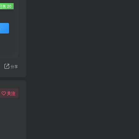
已售 20
买
分享
关注