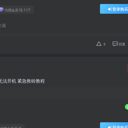
登录购
117
代理会员
主题
3
回复
败 无法开机 紧急救砖教程
登录购
2