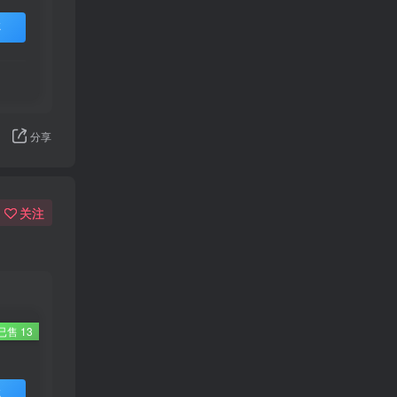
买
分享
关注
已售 13
买