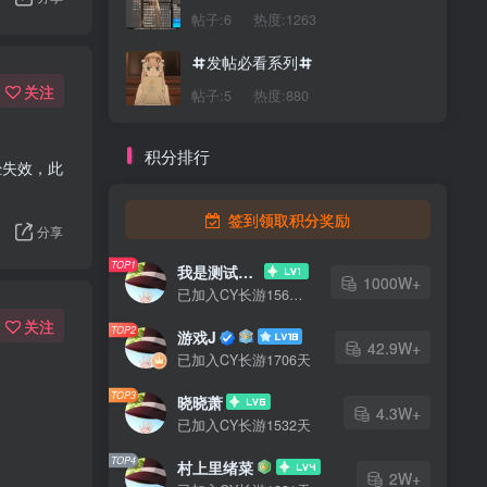
帖子:6
热度:1263
发帖必看系列
关注
帖子:5
热度:880
积分排行
经失效，此
签到领取积分奖励
分享
TOP1
我是测试大哥
1000W+
已加入CY长游1567天
关注
TOP2
游戏J
42.9W+
已加入CY长游1706天
TOP3
晓晓萧
4.3W+
已加入CY长游1532天
TOP4
村上里绪菜
2W+