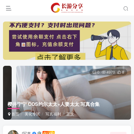
0
4970
8
樱井宁宁 COS约尔太太+人妻太太 写真合集
首页
美化专区
写真福利
正文
i写真