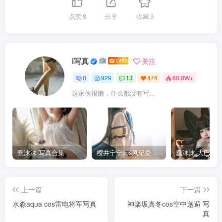
点赞
8
分享
收藏
3
i写真
关注
0
929
13
474
60.8W+
这家伙很懒，什么都没有写...
蠢沫沫 写真合集
樱井宁宁cos风纪委员写真套图
上一篇
下一篇
水淼aqua cos雷电将军写真
神楽坂真冬cos空中邂逅 写
真