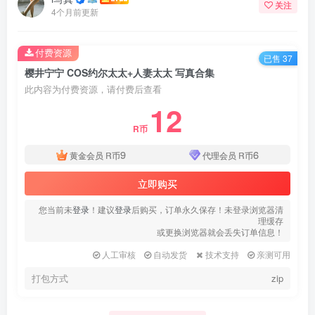
关注
4个月前更新
付费资源
已售 37
樱井宁宁 COS约尔太太+人妻太太 写真合集
此内容为付费资源，请付费后查看
12
R币
9
6
黄金会员
R币
代理会员
R币
立即购买
您当前未
登录
！建议
登录
后购买，订单永久保存！未登录浏览器清
理缓存
或更换浏览器就会丢失订单信息！
人工审核
自动发货
技术支持
亲测可用
打包方式
zip