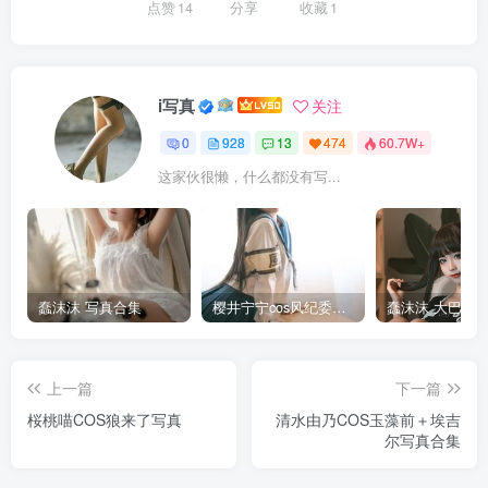
点赞
14
分享
收藏
1
i写真
关注
0
928
13
474
60.7W+
这家伙很懒，什么都没有写...
蠢沫沫 写真合集
樱井宁宁cos风纪委员写真套图
上一篇
下一篇
桜桃喵COS狼来了写真
清水由乃COS玉藻前＋埃吉
尔写真合集