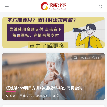
0
673
14
桜桃喵cos明日方舟+神里绫华+约尔写真合集
首页
美化专区
写真福利
正文