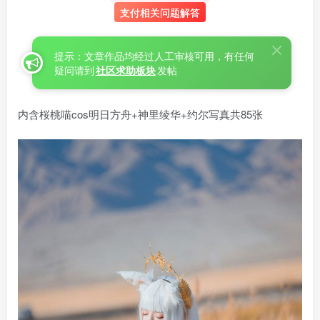
支付相关问题解答
提示：文章作品均经过人工审核可用，有任何
疑问请到
社区求助板块
发帖
内含桜桃喵cos明日方舟+神里绫华+约尔写真共85张