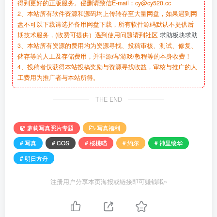
得到更好的正版服务。侵删请致信E-mail：cy@cy520.cc
2、本站所有软件资源和源码均上传转存至大量网盘，如果遇到网
盘不可以下载请选择备用网盘下载，所有软件源码默认不提供后
期技术服务，(收费可提供）遇到使用问题请到社区
求助板块求助
3、本站所有资源的费用均为资源寻找、投稿审核、测试、修复、
储存等的人工及存储费用，并非源码/游戏/教程等的本身收费！
4、投稿者仅获得本站投稿奖励与资源寻找收益，审核与推广的人
工费用为推广者与本站所得。
THE END
萝莉写真照片专题
写真福利
# 写真
# COS
# 桜桃喵
# 约尔
# 神里绫华
# 明日方舟
注册用户分享本页海报或链接即可赚钱哦~