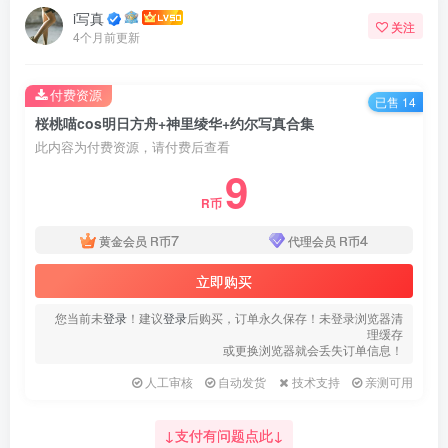
i写真
关注
4个月前更新
付费资源
已售 14
桜桃喵cos明日方舟+神里绫华+约尔写真合集
此内容为付费资源，请付费后查看
9
R币
7
4
黄金会员
R币
代理会员
R币
立即购买
您当前未
登录
！建议
登录
后购买，订单永久保存！未登录浏览器清
理缓存
或更换浏览器就会丢失订单信息！
人工审核
自动发货
技术支持
亲测可用
↓支付有问题点此↓