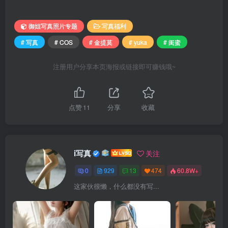
御姐写真照片专题
写真福利
# 写真
# COS
# 金提莫
# yuka
# 闺蜜
注册用户分享本页海报或链接即可赚钱哦~
点赞
11
分享
收藏
i写真
关注
0
929
13
474
60.8W+
这家伙很懒，什么都没有写...