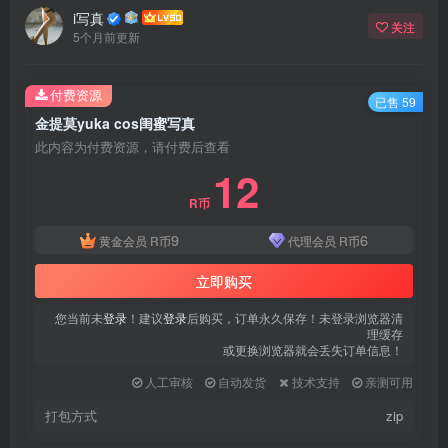
i写真
关注
5个月前更新
付费资源
已售 59
金提莫yuka cos闺蜜写真
此内容为付费资源，请付费后查看
12
R币
9
6
黄金会员
R币
代理会员
R币
立即购买
您当前未
登录
！建议
登录
后购买，订单永久保存！未登录浏览器清
理缓存
或更换浏览器就会丢失订单信息！
人工审核
自动发货
技术支持
亲测可用
打包方式
zip