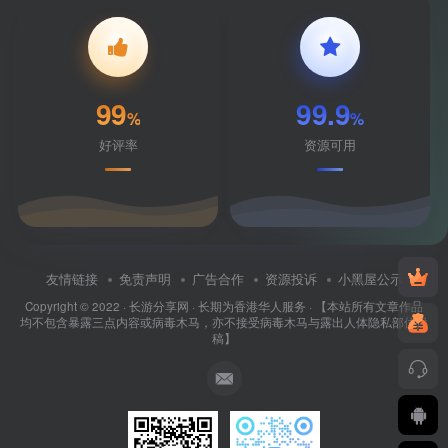
99
99.9
%
%
好评率
资源可用
友情链接
免责声明
广告合作
资源投诉
小黑屋公示
Copyright © 2022 ·
长游分享网
· 长期为香港华人服务 · 【本站所有文章作品
均不包含暴露三点内容或病毒木马，亦不接受病毒木马与露出人体隐私部位投
稿】