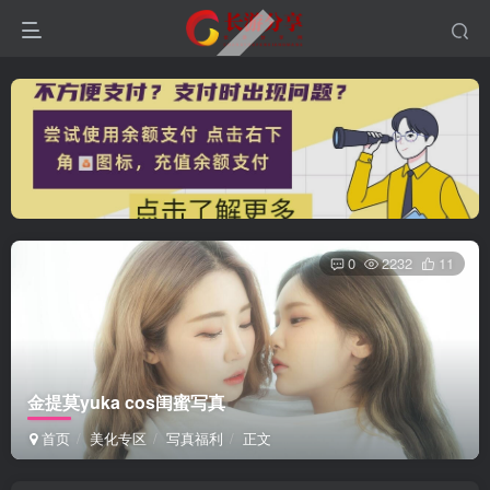
0
2232
11
金提莫yuka cos闺蜜写真
首页
美化专区
写真福利
正文