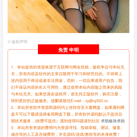
©
版权声明
免责
申明
1、本站提供的资源来源于互联网与网友投稿，版权争议与本站无
关，所有内容及软件的文章仅限用于学习和研究目的。不得将上
述内容用于商业或者非法用途，否则，一切后果请用户自负，我
们不保证内容的长久可用性，通过使用本站内容随之而来的风险
与本站无关。如果您喜欢该程序，请支持正版软件，购买注册，
得到更好的正版服务。侵删请致信E-mail：cy@cy520.cc
2、本站所有软件资源和源码均上传转存至大量网盘，如果遇到网
盘不可以下载请选择备用网盘下载，所有软件源码默认不提供后
期技术服务，(收费可提供）遇到使用问题请到社区
求助板块求助
3、本站所有资源的费用均为资源寻找、投稿审核、测试、修复、
储存等的人工及存储费用，并非源码/游戏/教程等的本身收费！