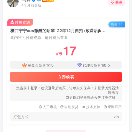
关注
4个月前更新
付费资源
已售 44
樱井宁宁cos微醺的后辈+22年12月自拍+放课后jk写真合集+视频
此内容为付费资源，请付费后查看
17
R币
13
8.5
黄金会员
R币
代理会员
R币
立即购买
您当前未
登录
！建议
登录
后购买，订单永久保存！未登录浏览器清
理缓存
或更换浏览器就会丢失订单信息！
人工审核
自动发货
技术支持
亲测可用
打包方式
zip