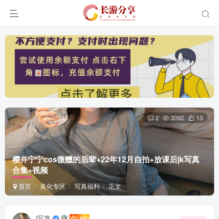
2
3092
13
樱井宁宁cos微醺的后辈+22年12月自拍+放课后jk写真
合集+视频
首页
美化专区
写真福利
正文
i写真