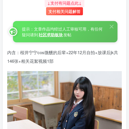
↓支付有问题点此↓
支付相关问题解答
提示：文章作品均经过人工审核可用，有任何
疑问请到
社区求助板块
发帖
内含：桜井宁宁cos微醺的后辈+22年12月自拍+放课后jk共
146张+相关花絮视频1部