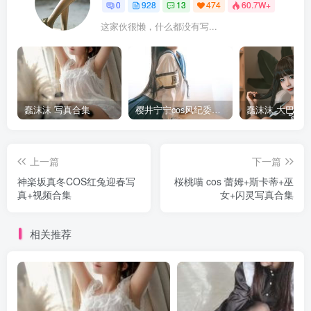
0
928
13
474
60.7W+
这家伙很懒，什么都没有写...
蠢沫沫 写真合集
樱井宁宁cos风纪委员写真套图
上一篇
下一篇
神楽坂真冬COS红兔迎春写
桜桃喵 cos 蕾姆+斯卡蒂+巫
真+视频合集
女+闪灵写真合集
相关推荐