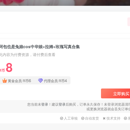
用户名或邮箱
登录密码
找回密码
|
免密登录
记住登录
阿包也是兔娘cos中华娘+拉姆+玫瑰写真合集
登录
此内容为付费资源，请付费后查看
8
社交账号登录
R币
QQ登录
微信登录
6
4
黄金会员
R币
代理会员
R币
使用社交账号登录即表示同意
用户协议
、
隐私声明
立即购买
您当前未
登录
！建议
登录
后购买，订单永久保存！未登录浏览器清
或更换浏览器就会丢失订单
人工审核
自动发货
技术支持