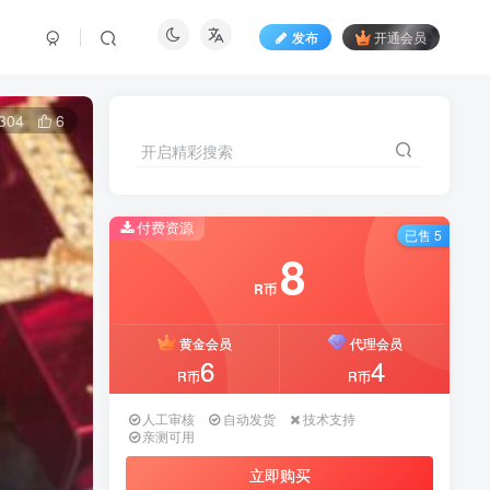
发布
开通会员
304
6
开启精彩搜索
付费资源
已售 5
8
R币
黄金会员
代理会员
6
4
R币
R币
人工审核
自动发货
技术支持
亲测可用
立即购买