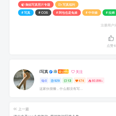
御姐写真照片专题
写真福利
# 写真
# COS
# 阿包也是兔娘
# 中华娘
# 拉姆
注册用户
点赞
6
i写真
关注
0
929
13
474
60.8W+
这家伙很懒，什么都没有写...
上一篇