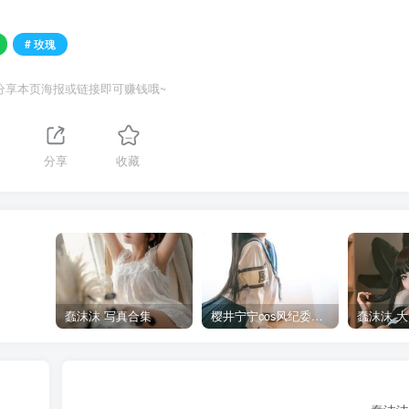
# 玫瑰
分享本页海报或链接即可赚钱哦~
分享
收藏
蠢沫沫 写真合集
樱井宁宁cos风纪委员写真套图