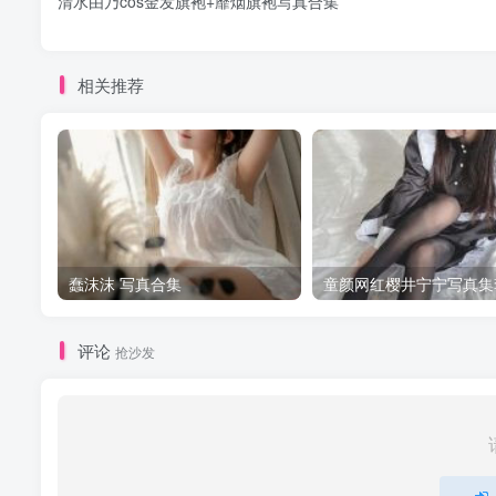
清水由乃cos金发旗袍+靡烟旗袍写真合集
相关推荐
蠢沫沫 写真合集
童颜网红樱井宁宁写真集
评论
抢沙发