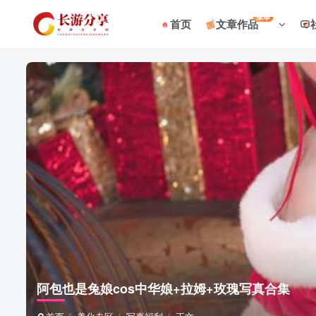
菜单
首页
文章作品
阿包也是兔娘cos中华娘+拉姆+玫瑰写真合集