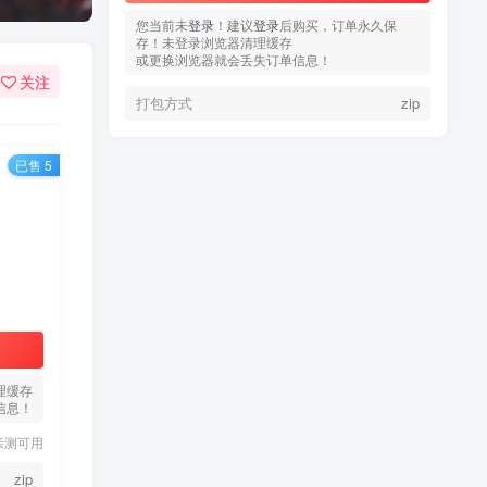
您当前未
登录
！建议
登录
后购买，订单永久保
存！未登录浏览器清理缓存
或更换浏览器就会丢失订单信息！
关注
打包方式
zip
已售 5
热门文章
TOP1
3.4W+人已阅读
蠢沫沫 写真合集
理缓存
信息！
童颜网红樱井宁宁写真集套
TOP2
亲测可用
图
5年前
1.8W+人已阅读
zip