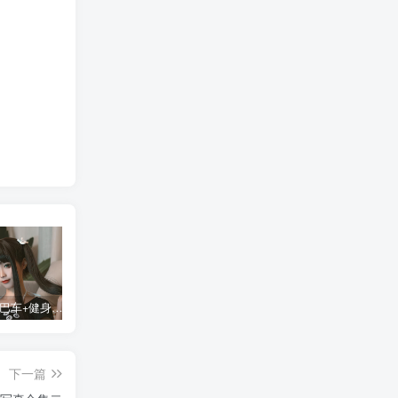
蠢沫沫 大巴车+健身环+埃及喵COS写真合集
桜桃喵COS暖暖+长裙妹抖写真合集
金提莫yuka cos居家小吊带+白色连体衣写真合集
某
下一篇