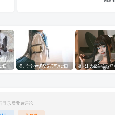
蠢沫沫
套图
樱井宁宁cos风纪委员写真套图
请登录后发表评论