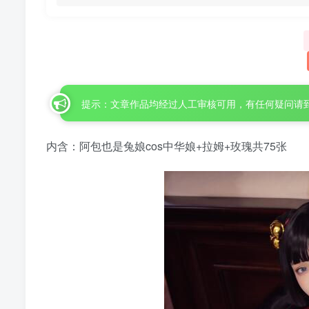
提示：文章作品均经过人工审核可用，有任何疑问请
内含：阿包也是兔娘cos中华娘+拉姆+玫瑰共75张