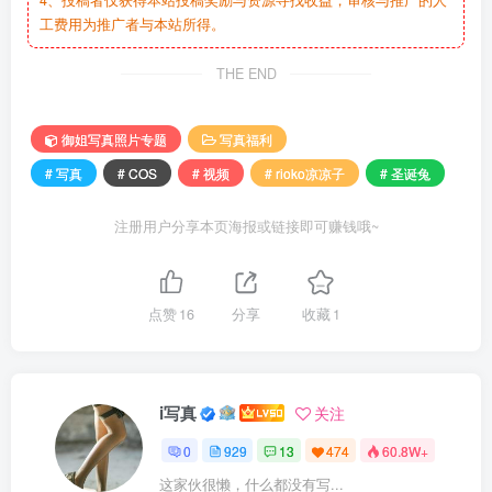
4、投稿者仅获得本站投稿奖励与资源寻找收益，审核与推广的人
工费用为推广者与本站所得。
THE END
御姐写真照片专题
写真福利
# 写真
# COS
# 视频
# rioko凉凉子
# 圣诞兔
注册用户分享本页海报或链接即可赚钱哦~
点赞
16
分享
收藏
1
i写真
关注
0
929
13
474
60.8W+
这家伙很懒，什么都没有写...