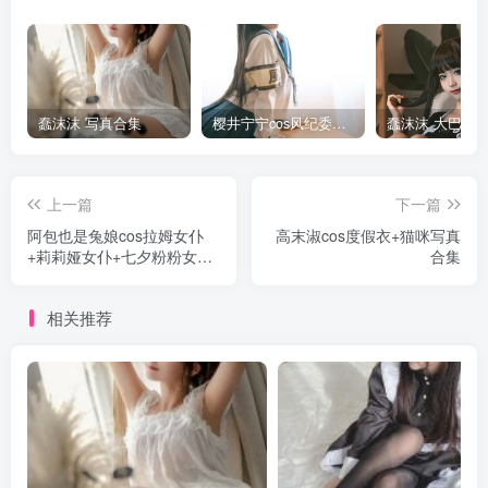
蠢沫沫 写真合集
樱井宁宁cos风纪委员写真套图
上一篇
下一篇
阿包也是兔娘cos拉姆女仆
高末淑cos度假衣+猫咪写真
+莉莉娅女仆+七夕粉粉女仆
合集
写真合集
相关推荐