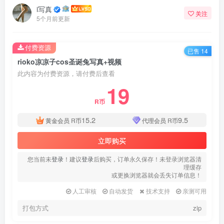
i写真
关注
5个月前更新
付费资源
已售 14
rioko凉凉子cos圣诞兔写真+视频
此内容为付费资源，请付费后查看
19
R币
15.2
9.5
黄金会员
R币
代理会员
R币
立即购买
您当前未
登录
！建议
登录
后购买，订单永久保存！未登录浏览器清
理缓存
或更换浏览器就会丢失订单信息！
人工审核
自动发货
技术支持
亲测可用
打包方式
zip