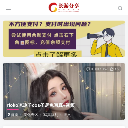
0
1057
16
rioko凉凉子cos圣诞兔写真+视频
首页
美化专区
写真福利
正文