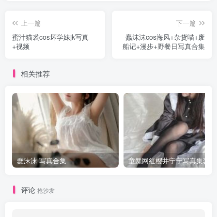
上一篇
下一篇
蜜汁猫裘cos坏学妹jk写真
蠢沫沫cos海风+杂货喵+废
+视频
船记+漫步+野餐日写真合集
相关推荐
蠢沫沫 写真合集
童颜网红樱井宁宁写真集套图
评论
抢沙发