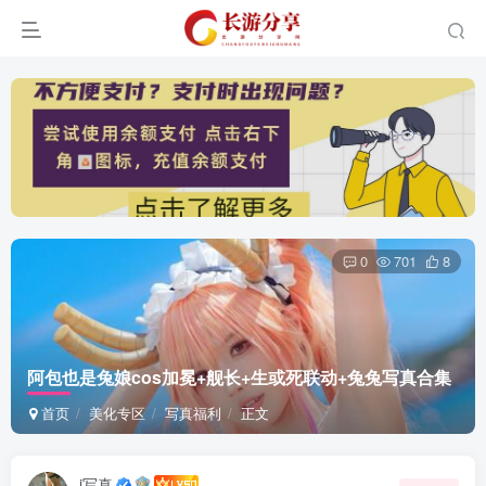
0
701
8
阿包也是兔娘cos加冕+舰长+生或死联动+兔兔写真合集
首页
美化专区
写真福利
正文
i写真