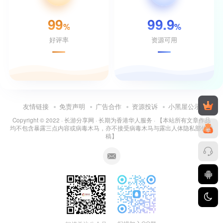
99
99.9
%
%
好评率
资源可用
友情链接
免责声明
广告合作
资源投诉
小黑屋公示
Copyright © 2022 ·
长游分享网
· 长期为香港华人服务 · 【本站所有文章作品
均不包含暴露三点内容或病毒木马，亦不接受病毒木马与露出人体隐私部位投
稿】