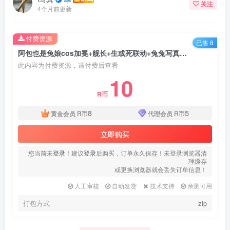
关注
4个月前更新
付费资源
已售 8
阿包也是兔娘cos加冕+舰长+生或死联动+兔兔写真合集
此内容为付费资源，请付费后查看
10
R币
8
5
黄金会员
R币
代理会员
R币
立即购买
您当前未
登录
！建议
登录
后购买，订单永久保存！未登录浏览器清
理缓存
或更换浏览器就会丢失订单信息！
人工审核
自动发货
技术支持
亲测可用
打包方式
zip