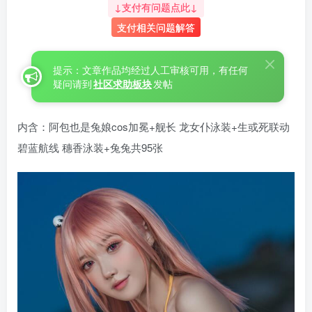
↓支付有问题点此↓
支付相关问题解答
提示：文章作品均经过人工审核可用，有任何
疑问请到
社区求助板块
发帖
内含：阿包也是兔娘cos加冕+舰长 龙女仆泳装+生或死联动
碧蓝航线 穗香泳装+兔兔共95张