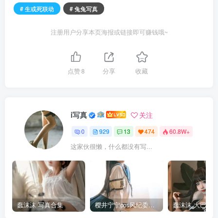
# 生或死联动
# 兔兔写真
注册用户分享本页海报或链接即可赚钱哦~
点赞
8
分享
收藏
i写真
关注
0
929
13
474
60.8W+
这家伙很懒，什么都没有写...
蠢沫沫 写真合集
樱井宁宁cos风纪委员写真套图