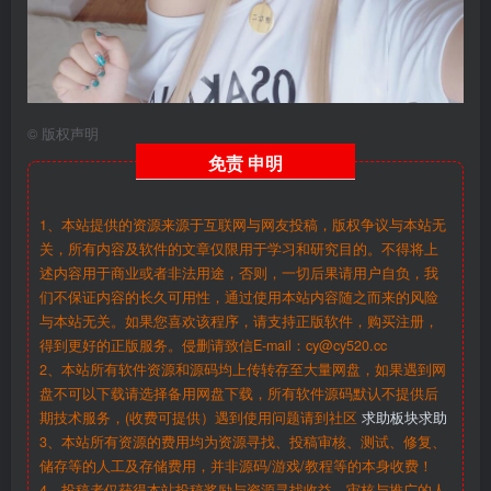
©
版权声明
免责
申明
1、本站提供的资源来源于互联网与网友投稿，版权争议与本站无
关，所有内容及软件的文章仅限用于学习和研究目的。不得将上
述内容用于商业或者非法用途，否则，一切后果请用户自负，我
们不保证内容的长久可用性，通过使用本站内容随之而来的风险
与本站无关。如果您喜欢该程序，请支持正版软件，购买注册，
得到更好的正版服务。侵删请致信E-mail：cy@cy520.cc
2、本站所有软件资源和源码均上传转存至大量网盘，如果遇到网
盘不可以下载请选择备用网盘下载，所有软件源码默认不提供后
期技术服务，(收费可提供）遇到使用问题请到社区
求助板块求助
3、本站所有资源的费用均为资源寻找、投稿审核、测试、修复、
储存等的人工及存储费用，并非源码/游戏/教程等的本身收费！
4、投稿者仅获得本站投稿奖励与资源寻找收益，审核与推广的人