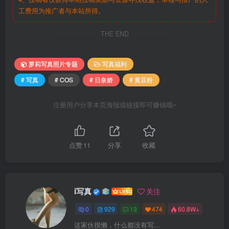
工费用为推广者与本站所得。
THE END
萝莉写真照片专题
写真福利
# 写真
# COS
# 日奈娇
# 黄豆粉
注册用户分享本页海报或链接即可赚钱哦~
点赞
11
分享
收藏
i写真
关注
0
929
13
474
60.8W+
这家伙很懒，什么都没有写...