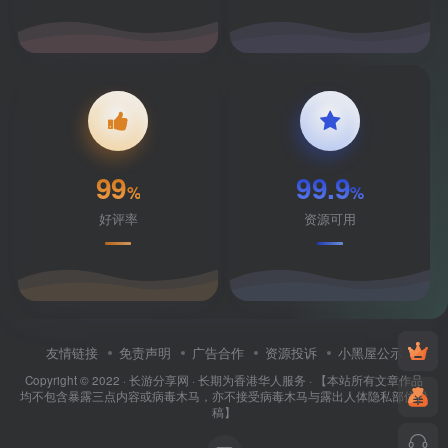
99
99.9
%
%
好评率
资源可用
友情链接
免责声明
广告合作
资源投诉
小黑屋公示
Copyright © 2022 ·
长游分享网
· 长期为香港华人服务 · 【本站所有文章作品
均不包含暴露三点内容或病毒木马，亦不接受病毒木马与露出人体隐私部位投
稿】