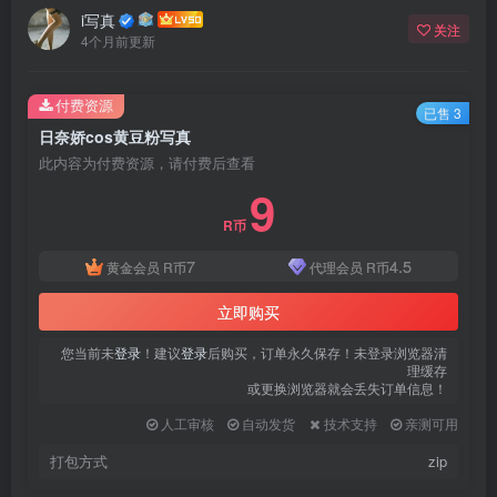
登录密码
i写真
关注
4个月前更新
找回密码
|
免密登录
记住登录
付费资源
已售 3
登录
日奈娇cos黄豆粉写真
此内容为付费资源，请付费后查看
社交账号登录
9
R币
QQ登录
微信登录
7
4.5
黄金会员
R币
代理会员
R币
使用社交账号登录即表示同意
用户协议
、
隐私声明
立即购买
您当前未
登录
！建议
登录
后购买，订单永久保存！未登录浏览器清
理缓存
或更换浏览器就会丢失订单信息！
人工审核
自动发货
技术支持
亲测可用
打包方式
zip