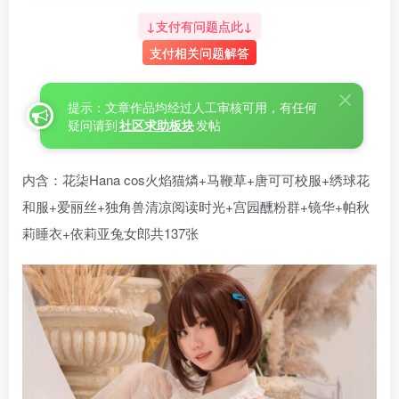
↓支付有问题点此↓
支付相关问题解答
提示：文章作品均经过人工审核可用，有任何
疑问请到
社区求助板块
发帖
内含：花柒Hana cos火焰猫燐+马鞭草+唐可可校服+绣球花
和服+爱丽丝+独角兽清凉阅读时光+宫园醺粉群+镜华+帕秋
莉睡衣+依莉亚兔女郎共137张