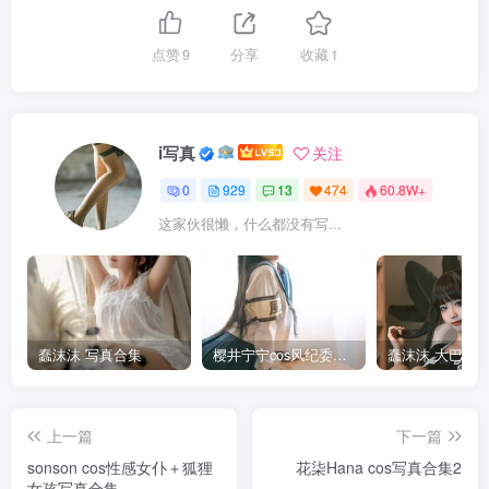
点赞
9
分享
收藏
1
i写真
关注
0
929
13
474
60.8W+
这家伙很懒，什么都没有写...
蠢沫沫 写真合集
樱井宁宁cos风纪委员写真套图
上一篇
下一篇
sonson cos性感女仆＋狐狸
花柒Hana cos写真合集2
女孩写真合集