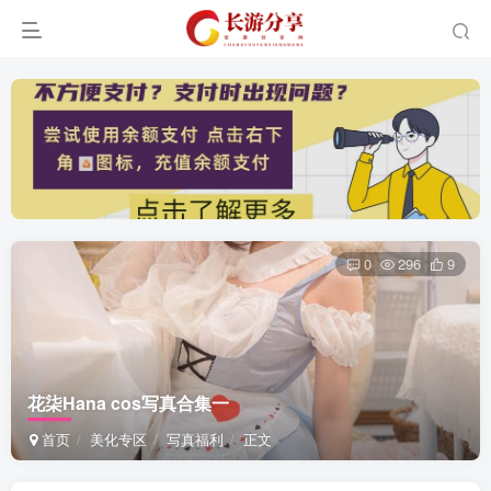
0
296
9
花柒Hana cos写真合集一
首页
美化专区
写真福利
正文