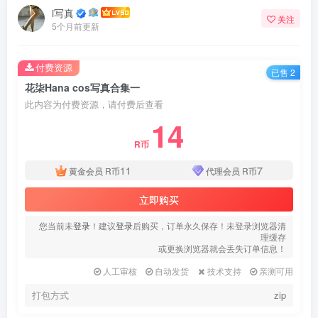
i写真
关注
5个月前更新
付费资源
已售 2
花柒Hana cos写真合集一
此内容为付费资源，请付费后查看
14
R币
11
7
黄金会员
R币
代理会员
R币
立即购买
您当前未
登录
！建议
登录
后购买，订单永久保存！未登录浏览器清
理缓存
或更换浏览器就会丢失订单信息！
人工审核
自动发货
技术支持
亲测可用
打包方式
zip