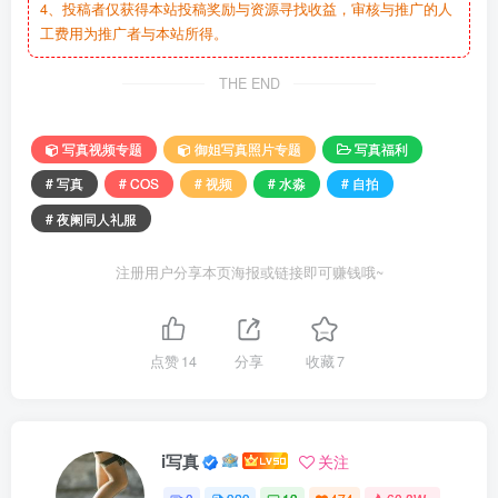
4、投稿者仅获得本站投稿奖励与资源寻找收益，审核与推广的人
工费用为推广者与本站所得。
THE END
写真视频专题
御姐写真照片专题
写真福利
# 写真
# COS
# 视频
# 水淼
# 自拍
# 夜阑同人礼服
注册用户分享本页海报或链接即可赚钱哦~
点赞
14
分享
收藏
7
i写真
关注