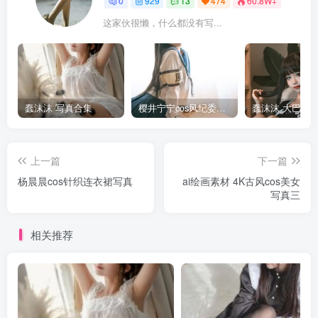
0
929
13
474
60.8W+
这家伙很懒，什么都没有写...
蠢沫沫 写真合集
樱井宁宁cos风纪委员写真套图
上一篇
下一篇
杨晨晨cos针织连衣裙写真
ai绘画素材 4K古风cos美女
写真三
相关推荐