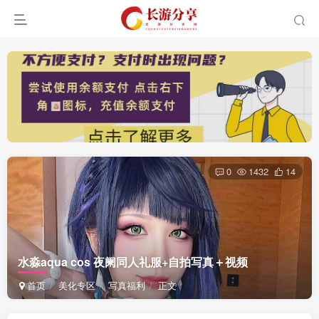
0
1432
14
水淼aqua cos 夜阑同人礼服+自拍写真＋视频
首页
美化专区
写真福利
正文