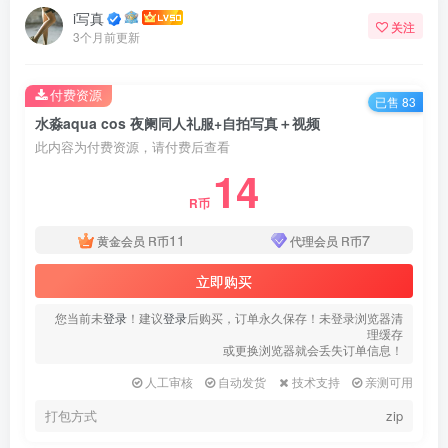
i写真
关注
3个月前更新
付费资源
已售 83
水淼aqua cos 夜阑同人礼服+自拍写真＋视频
此内容为付费资源，请付费后查看
14
R币
11
7
黄金会员
R币
代理会员
R币
立即购买
您当前未
登录
！建议
登录
后购买，订单永久保存！未登录浏览器清
理缓存
或更换浏览器就会丢失订单信息！
人工审核
自动发货
技术支持
亲测可用
打包方式
zip