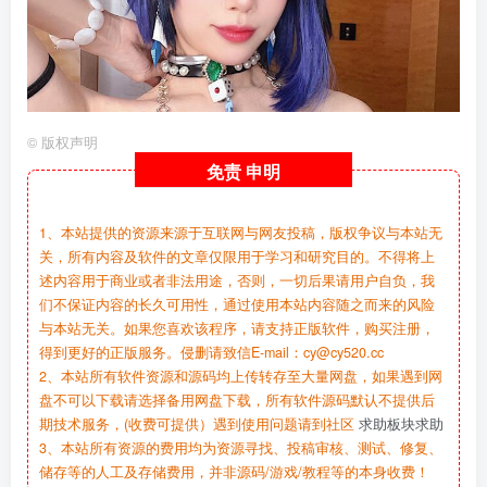
©
版权声明
免责
申明
1、本站提供的资源来源于互联网与网友投稿，版权争议与本站无
关，所有内容及软件的文章仅限用于学习和研究目的。不得将上
述内容用于商业或者非法用途，否则，一切后果请用户自负，我
们不保证内容的长久可用性，通过使用本站内容随之而来的风险
与本站无关。如果您喜欢该程序，请支持正版软件，购买注册，
得到更好的正版服务。侵删请致信E-mail：cy@cy520.cc
2、本站所有软件资源和源码均上传转存至大量网盘，如果遇到网
盘不可以下载请选择备用网盘下载，所有软件源码默认不提供后
期技术服务，(收费可提供）遇到使用问题请到社区
求助板块求助
3、本站所有资源的费用均为资源寻找、投稿审核、测试、修复、
储存等的人工及存储费用，并非源码/游戏/教程等的本身收费！