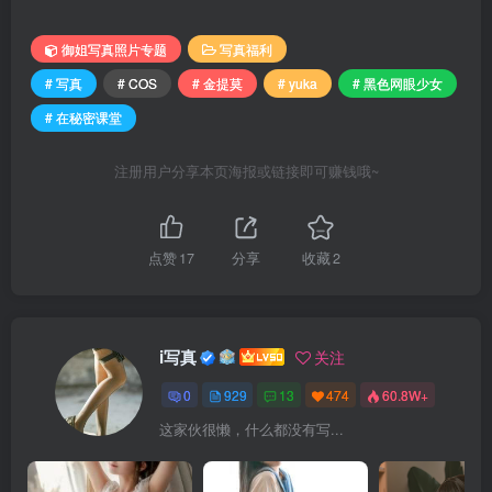
御姐写真照片专题
写真福利
# 写真
# COS
# 金提莫
# yuka
# 黑色网眼少女
# 在秘密课堂
注册用户分享本页海报或链接即可赚钱哦~
点赞
17
分享
收藏
2
i写真
关注
0
929
13
474
60.8W+
这家伙很懒，什么都没有写...