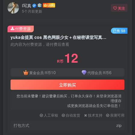
i写真
关注
5个月前更新
付费资源
已售 98
yuka金提莫 cos 黑色网眼少女＋在秘密课堂写真合集
此内容为付费资源，请付费后查看
12
R币
10
6
黄金会员
R币
代理会员
R币
立即购买
您当前未
登录
！建议
登录
后购买，订单永久保存！未登录浏览器清
理缓存
或更换浏览器就会丢失订单信息！
人工审核
自动发货
技术支持
亲测可用
打包方式
zip