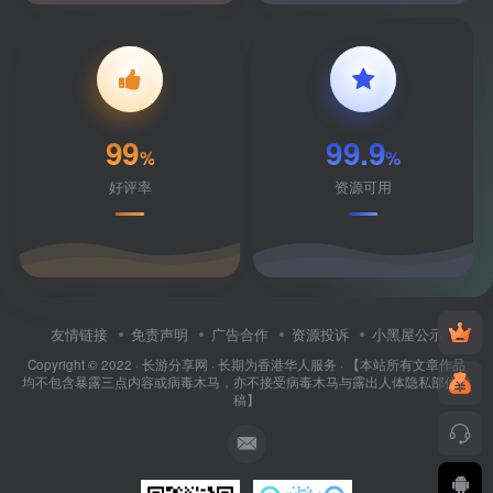
99
99.9
%
%
好评率
资源可用
友情链接
免责声明
广告合作
资源投诉
小黑屋公示
Copyright © 2022 ·
长游分享网
· 长期为香港华人服务 · 【本站所有文章作品
均不包含暴露三点内容或病毒木马，亦不接受病毒木马与露出人体隐私部位投
稿】