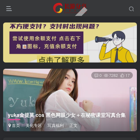
0
7282
17
yuka金提莫 cos 黑色网眼少女＋在秘密课堂写真合集
首页
美化专区
写真福利
正文