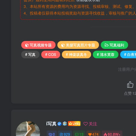
3、本站所有资源的费用均为资源寻找、投稿审核、测试、修复、
4、投稿者仅获得本站投稿奖励与资源寻找收益，审核与推广的
写真视频专题
美腿写真照片专题
写真福利
# 写真
# COS
# 神楽坂真冬
# 清水芙蓉
# 白夜
注册用户
点赞
1
i写真
关注
0
929
13
474
60.8W+