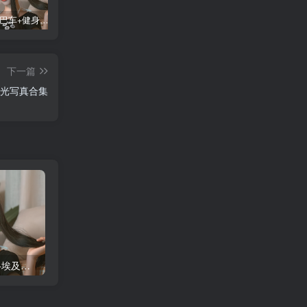
蠢沫沫 大巴车+健身环+埃及喵COS写真合集
桜桃喵COS暖暖+长裙妹抖写真合集
金提莫yuka cos居家小吊带+白色连体衣写真合集
某
下一篇
斗凝光写真合集
蠢沫沫 大巴车+健身环+埃及喵COS写真合集
桜桃喵COS暖暖+长裙妹抖写真合集