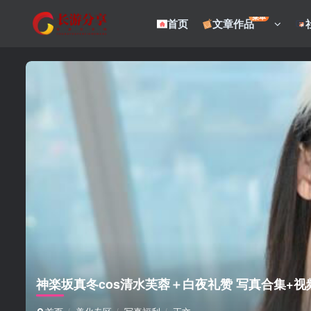
菜单
首页
文章作品
神楽坂真冬cos清水芙蓉＋白夜礼赞 写真合集+视