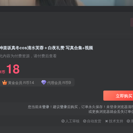
用户名或邮箱
登录密码
找回密码
|
免密登录
记住登录
神楽坂真冬cos清水芙蓉＋白夜礼赞 写真合集+视频
登录
此内容为付费资源，请付费后查看
18
社交账号登录
R币
QQ登录
微信登录
14
9
黄金会员
R币
代理会员
R币
使用社交账号登录即表示同意
用户协议
、
隐私声明
立即购买
您当前未
登录
！建议
登录
后购买，订单永久保存！未登录浏览器清
或更换浏览器就会丢失订单
人工审核
自动发货
技术支持