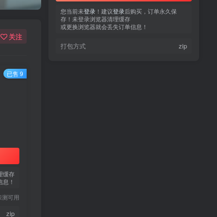
您当前未
登录
！建议
登录
后购买，订单永久保
存！未登录浏览器清理缓存
或更换浏览器就会丢失订单信息！
关注
打包方式
zip
已售 9
热门文章
TOP1
3.4W+人已阅读
蠢沫沫 写真合集
理缓存
信息！
童颜网红樱井宁宁写真集套
TOP2
亲测可用
图
5年前
1.8W+人已阅读
zip