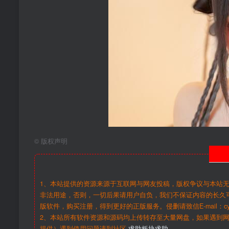
©
版权声明
1、本站提供的资源来源于互联网与网友投稿，版权争议与本站
非法用途，否则，一切后果请用户自负，我们不保证内容的长久
版软件，购买注册，得到更好的正版服务。侵删请致信E-mail：cy@c
2、本站所有软件资源和源码均上传转存至大量网盘，如果遇到
提供）遇到使用问题请到社区
求助板块求助