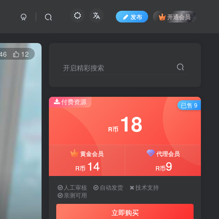
发布
开通会员
46
12
开启精彩搜索
付费资源
已售 9
18
R币
黄金会员
代理会员
14
9
R币
R币
人工审核
自动发货
技术支持
亲测可用
立即购买