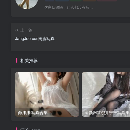
这家伙很懒，什么都没有写...
上一篇
JangJoo cos闺蜜写真
相关推荐
蠢沫沫 写真合集
童颜网红樱井宁宁写真集
评论