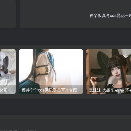
神楽坂真冬cos昙花一
套图
樱井宁宁cos风纪委员写真套图