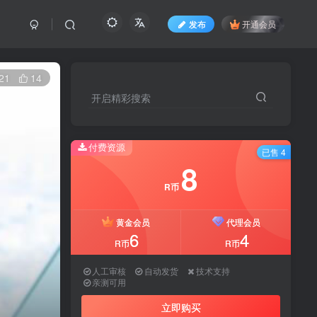
发布
开通会员
21
14
开启精彩搜索
开启精彩搜索
付费资源
付费资源
已售 4
已售 4
8
8
R币
R币
黄金会员
黄金会员
代理会员
代理会员
6
6
4
4
R币
R币
R币
R币
人工审核
人工审核
自动发货
自动发货
技术支持
技术支持
亲测可用
亲测可用
立即购买
立即购买