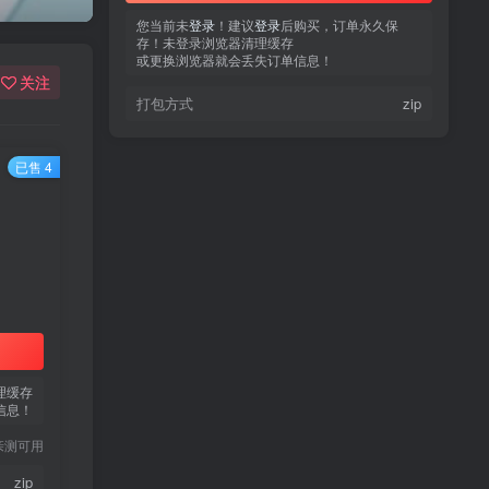
您当前未
您当前未
登录
登录
！建议
！建议
登录
登录
后购买，订单永久保
后购买，订单永久保
存！未登录浏览器清理缓存
存！未登录浏览器清理缓存
或更换浏览器就会丢失订单信息！
或更换浏览器就会丢失订单信息！
关注
打包方式
打包方式
zip
zip
已售 4
热门文章
TOP1
3.4W+人已阅读
蠢沫沫 写真合集
理缓存
信息！
童颜网红樱井宁宁写真集套
TOP2
图
亲测可用
5年前
1.8W+人已阅读
zip