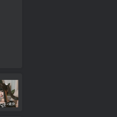
蠢沫沫 大巴车+健身环+埃及喵COS写真合集
桜桃喵COS暖暖+长裙妹抖写真合集
金提莫yuka cos居家小吊带+白色连体衣写真合集
某