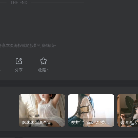
THE END
分享本页海报或链接即可赚钱哦~
4
分享
收藏
1
蠢沫沫 写真合集
樱井宁宁cos风纪委员写真套图