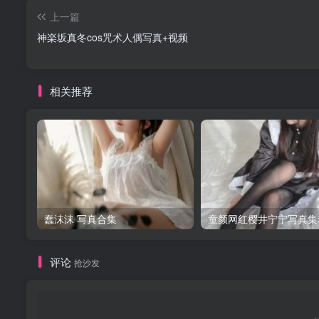
上一篇
神楽坂真冬cos咒术人偶写真+视频
相关推荐
蠢沫沫 写真合集
童颜网红樱井宁宁写真集
评论
抢沙发