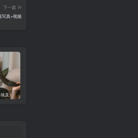
下一篇
现写真+视频
蠢沫沫 大巴车+健身环+埃及喵COS写真合集
桜桃喵COS暖暖+长裙妹抖写真合集