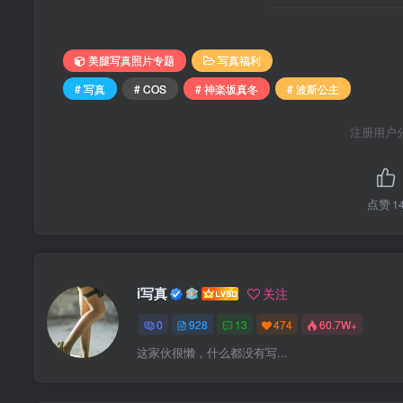
美腿写真照片专题
写真福利
# 写真
# COS
# 神楽坂真冬
# 波斯公主
注册用户
点赞
1
i写真
关注
0
928
13
474
60.7W+
这家伙很懒，什么都没有写...