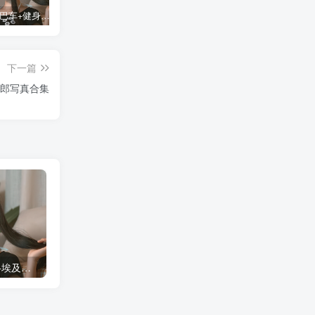
蠢沫沫 大巴车+健身环+埃及喵COS写真合集
桜桃喵COS暖暖+长裙妹抖写真合集
金提莫yuka cos居家小吊带+白色连体衣写真合集
某
下一篇
兔女郎写真合集
蠢沫沫 大巴车+健身环+埃及喵COS写真合集
桜桃喵COS暖暖+长裙妹抖写真合集