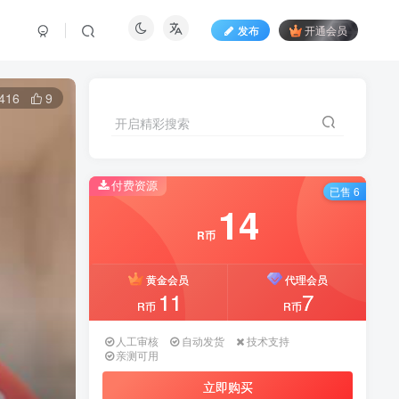
发布
开通会员
416
9
开启精彩搜索
开启精彩搜索
付费资源
付费资源
已售 6
已售 6
14
14
R币
R币
黄金会员
黄金会员
代理会员
代理会员
11
11
7
7
R币
R币
R币
R币
人工审核
人工审核
自动发货
自动发货
技术支持
技术支持
亲测可用
亲测可用
立即购买
立即购买