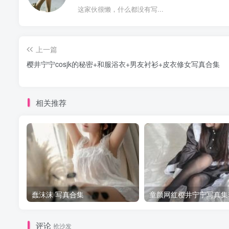
这家伙很懒，什么都没有写...
上一篇
樱井宁宁cosjk的秘密+和服浴衣+男友衬衫+皮衣修女写真合集
相关推荐
蠢沫沫 写真合集
童颜网红樱井宁宁写真集
评论
抢沙发