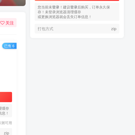
您当前未
您当前未
登录
登录
！建议
！建议
登录
登录
后购买，订单永久保
后购买，订单永久保
存！未登录浏览器清理缓存
存！未登录浏览器清理缓存
或更换浏览器就会丢失订单信息！
或更换浏览器就会丢失订单信息！
关注
打包方式
打包方式
zip
zip
已售 6
热门文章
TOP1
3.4W+人已阅读
蠢沫沫 写真合集
理缓存
信息！
童颜网红樱井宁宁写真集套
TOP2
亲测可用
图
5年前
1.8W+人已阅读
zip