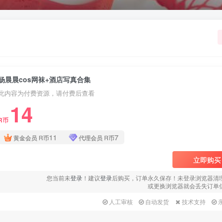
杨晨晨cos网袜+酒店写真合集
此内容为付费资源，请付费后查看
14
R币
11
7
黄金会员
R币
代理会员
R币
立即购买
您当前未
登录
！建议
登录
后购买，订单永久保存！未登录浏览器清
或更换浏览器就会丢失订单
人工审核
自动发货
技术支持