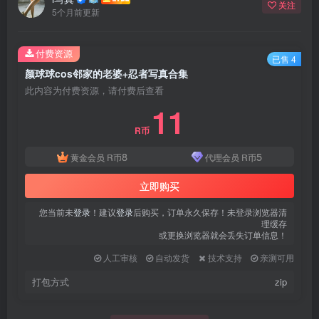
关注
5个月前更新
付费资源
已售 4
颜球球cos邻家的老婆+忍者写真合集
此内容为付费资源，请付费后查看
11
R币
8
5
黄金会员
R币
代理会员
R币
立即购买
您当前未
登录
！建议
登录
后购买，订单永久保存！未登录浏览器清
理缓存
或更换浏览器就会丢失订单信息！
人工审核
自动发货
技术支持
亲测可用
打包方式
zip