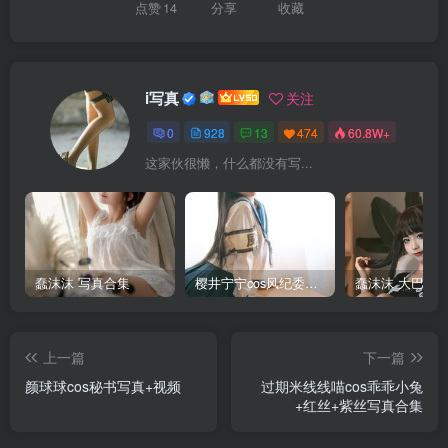
点赞
14
分享
收藏
i写真
关注
0
928
13
474
60.8W+
这家伙很懒，什么都没有写...
蠢沫沫 写真合集
樱井宁宁cos风纪委员写真套图
上一篇
下一篇
颜球球cos秘书写真+视频
过期米线线喵cos乖乖小兔
+红丝+紫丝写真合集