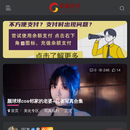
0
246
14
颜球球cos邻家的老婆+忍者写真合集
首页
美化专区
写真福利
正文
i写真