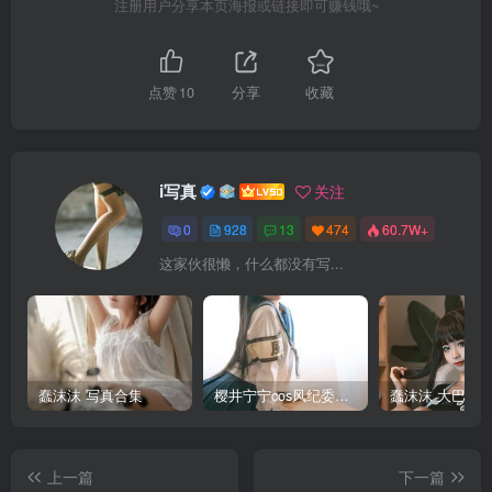
注册用户分享本页海报或链接即可赚钱哦~
点赞
10
分享
收藏
i写真
关注
0
928
13
474
60.7W+
这家伙很懒，什么都没有写...
蠢沫沫 写真合集
樱井宁宁cos风纪委员写真套图
上一篇
下一篇