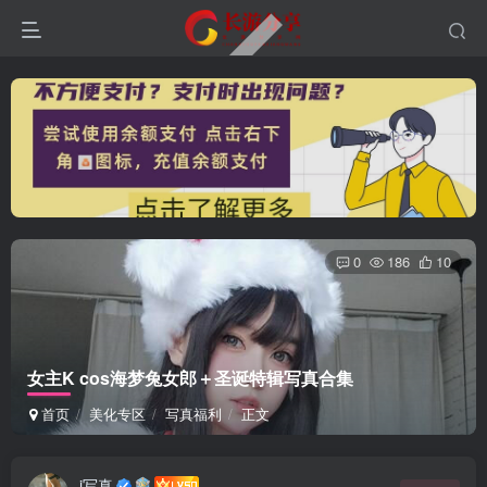
0
186
10
女主K cos海梦兔女郎＋圣诞特辑写真合集
首页
美化专区
写真福利
正文
i写真