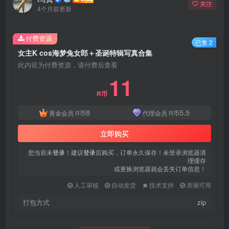
关注
4个月前更新
付费资源
已售 2
女主K cos海梦兔女郎＋圣诞特辑写真合集
此内容为付费资源，请付费后查看
11
R币
8
5.5
黄金会员
R币
代理会员
R币
立即购买
您当前未
登录
！建议
登录
后购买，订单永久保存！未登录浏览器清
理缓存
或更换浏览器就会丢失订单信息！
人工审核
自动发货
技术支持
亲测可用
打包方式
zip