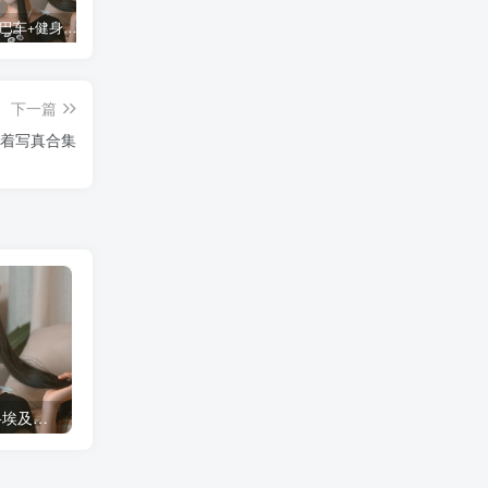
蠢沫沫 大巴车+健身环+埃及喵COS写真合集
桜桃喵COS暖暖+长裙妹抖写真合集
金提莫yuka cos居家小吊带+白色连体衣写真合集
某
下一篇
下着写真合集
蠢沫沫 大巴车+健身环+埃及喵COS写真合集
桜桃喵COS暖暖+长裙妹抖写真合集