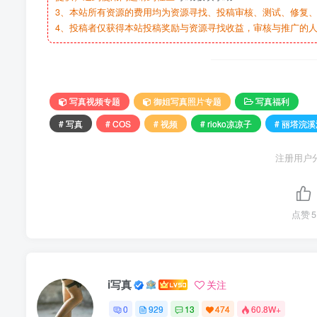
3、本站所有资源的费用均为资源寻找、投稿审核、测试、修复、
4、投稿者仅获得本站投稿奖励与资源寻找收益，审核与推广的
写真视频专题
御姐写真照片专题
写真福利
# 写真
# COS
# 视频
# rioko凉凉子
# 丽塔浣溪
注册用户
点赞
5
i写真
关注
0
929
13
474
60.8W+