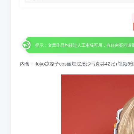
提示：文章作品均经过人工审核可用，有任何疑问请
内含：rioko凉凉子cos丽塔浣溪沙写真共42张+视频8