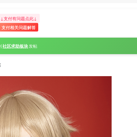
↓支付有问题点此↓
支付相关问题解答
到
社区求助板块
发帖
部
肉扣热热子