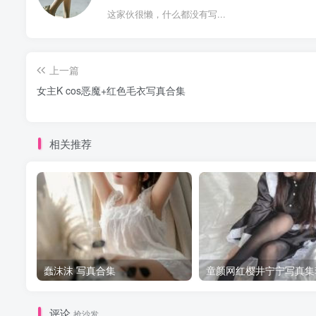
这家伙很懒，什么都没有写...
上一篇
女主K cos恶魔+红色毛衣写真合集
相关推荐
蠢沫沫 写真合集
童颜网红樱井宁宁写真集
评论
抢沙发