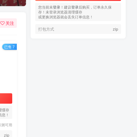
您当前未
您当前未
登录
登录
！建议
！建议
登录
登录
后购买，订单永久保
后购买，订单永久保
存！未登录浏览器清理缓存
存！未登录浏览器清理缓存
或更换浏览器就会丢失订单信息！
或更换浏览器就会丢失订单信息！
关注
打包方式
打包方式
zip
zip
已售 7
热门文章
TOP1
3.4W+人已阅读
蠢沫沫 写真合集
理缓存
信息！
童颜网红樱井宁宁写真集套
TOP2
图
亲测可用
5年前
1.8W+人已阅读
zip