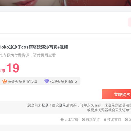
rioko凉凉子cos丽塔浣溪沙写真+视频
此内容为付费资源，请付费后查看
19
R币
15.2
9.5
黄金会员
R币
代理会员
R币
立即购买
您当前未
登录
！建议
登录
后购买，订单永久保存！未登录浏览器清
或更换浏览器就会丢失订单
人工审核
自动发货
技术支持