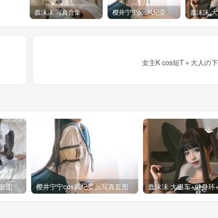
蠢沫沫 写真合集
樱井宁宁cos风纪委员写真套图
女主K cos短T＋大人の
套图
樱井宁宁cos风纪委员写真套图