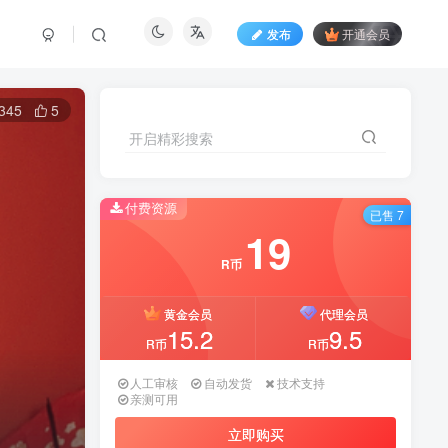
发布
开通会员
345
5
开启精彩搜索
开启精彩搜索
付费资源
付费资源
已售 7
已售 7
19
19
R币
R币
黄金会员
黄金会员
代理会员
代理会员
15.2
15.2
9.5
9.5
R币
R币
R币
R币
人工审核
人工审核
自动发货
自动发货
技术支持
技术支持
亲测可用
亲测可用
立即购买
立即购买