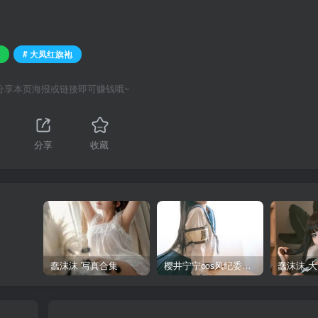
# 大凤红旗袍
分享本页海报或链接即可赚钱哦~
分享
收藏
蠢沫沫 写真合集
樱井宁宁cos风纪委员写真套图