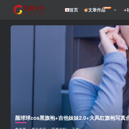
菜单
首页
文章作品
颜球球cos黑旗袍+吉他妹妹2.0+大凤红旗袍写真