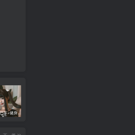
蠢沫沫 大巴车+健身环+埃及喵COS写真合集
桜桃喵COS暖暖+长裙妹抖写真合集
金提莫yuka cos居家小吊带+白色连体衣写真合集
某