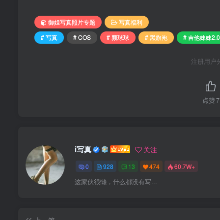
御姐写真照片专题
写真福利
# 写真
# COS
# 颜球球
# 黑旗袍
# 吉他妹妹2.0
注册用户
点赞
7
i写真
关注
0
928
13
474
60.7W+
这家伙很懒，什么都没有写...