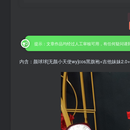
提示：文章作品均经过人工审核可用，有任何疑问请
内含：颜球球[无颜小天使wy]cos黑旗袍+吉他妹妹2.