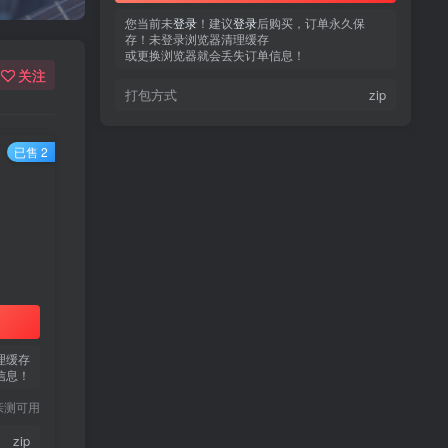
您当前未
登录
！建议
登录
后购买，订单永久保
存！未登录浏览器清理缓存
或更换浏览器就会丢失订单信息！
关注
打包方式
zip
已售 2
热门文章
TOP1
3.4W+人已阅读
蠢沫沫 写真合集
理缓存
信息！
童颜网红樱井宁宁写真集套
TOP2
亲测可用
图
5年前
1.8W+人已阅读
zip