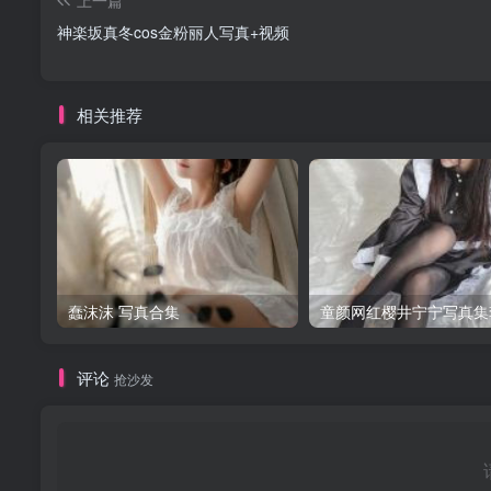
上一篇
神楽坂真冬cos金粉丽人写真+视频
相关推荐
蠢沫沫 写真合集
童颜网红樱井宁宁写真集
评论
抢沙发