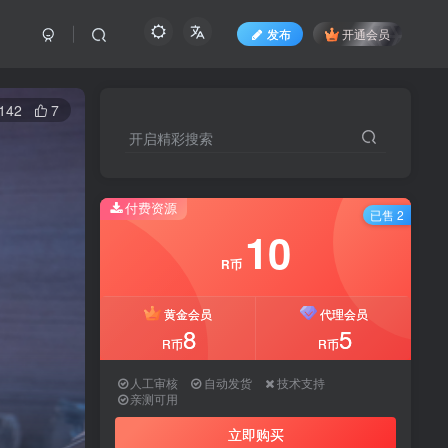
发布
开通会员
142
7
开启精彩搜索
付费资源
已售 2
10
R币
黄金会员
代理会员
8
5
R币
R币
人工审核
自动发货
技术支持
亲测可用
立即购买