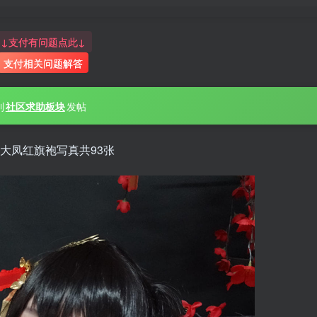
↓支付有问题点此↓
支付相关问题解答
到
社区求助板块
发帖
0+大凤红旗袍写真共93张