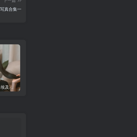
下一篇
os写真合集一
蠢沫沫 大巴车+健身环+埃及喵COS写真合集
桜桃喵COS暖暖+长裙妹抖写真合集