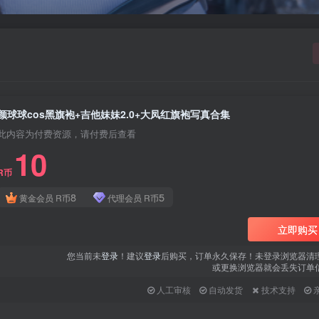
用户名或邮箱
登录密码
找回密码
|
免密登录
记住登录
颜球球cos黑旗袍+吉他妹妹2.0+大凤红旗袍写真合集
登录
此内容为付费资源，请付费后查看
10
社交账号登录
R币
QQ登录
微信登录
8
5
黄金会员
R币
代理会员
R币
使用社交账号登录即表示同意
用户协议
、
隐私声明
立即购买
您当前未
登录
！建议
登录
后购买，订单永久保存！未登录浏览器清
或更换浏览器就会丢失订单
人工审核
自动发货
技术支持