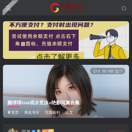
0
192
7
颜球球cos戏水竞泳+绝影写真合集
首页
美化专区
写真福利
正文
i写真