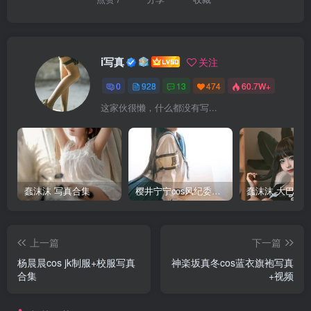
i写真
关注
0
928
13
474
60.7W+
这家伙很懒，什么都没有写...
蠢沫沫 写真合集
樱井宁宁cos风纪委员写真套图
上一篇
下一篇
杨晨晨cos jk制服+校服写真
神楽坂真冬cos蓝衣旗袍写真
合集
+视频