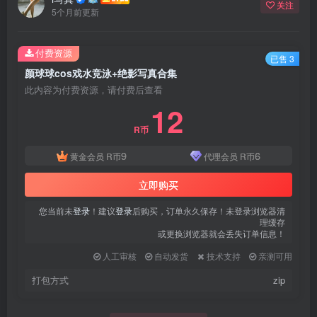
关注
5个月前更新
付费资源
已售 3
颜球球cos戏水竞泳+绝影写真合集
此内容为付费资源，请付费后查看
12
R币
9
6
黄金会员
R币
代理会员
R币
立即购买
您当前未
登录
！建议
登录
后购买，订单永久保存！未登录浏览器清
理缓存
或更换浏览器就会丢失订单信息！
人工审核
自动发货
技术支持
亲测可用
打包方式
zip