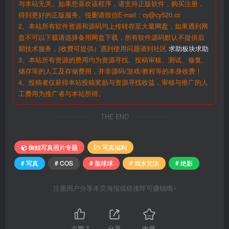
与本站无关。如果您喜欢该程序，请支持正版软件，购买注册，
得到更好的正版服务。侵删请致信E-mail：cy@cy520.cc
2、本站所有软件资源和源码均上传转存至大量网盘，如果遇到网
盘不可以下载请选择备用网盘下载，所有软件源码默认不提供后
期技术服务，(收费可提供）遇到使用问题请到社区
求助板块求助
3、本站所有资源的费用均为资源寻找、投稿审核、测试、修复、
储存等的人工及存储费用，并非源码/游戏/教程等的本身收费！
4、投稿者仅获得本站投稿奖励与资源寻找收益，审核与推广的人
工费用为推广者与本站所得。
THE END
御姐写真照片专题
写真福利
# 写真
# COS
# 颜球球
# 戏水竞泳
# 绝影
注册用户分享本页海报或链接即可赚钱哦~
点赞
7
分享
收藏