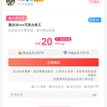
关注
5个月前更新
付费资源
已售 34
蠢沫沫cos写真合集五
此内容为付费资源，请付费后查看
20
限时特惠
22
R币
R币
16
10
黄金会员
R币
代理会员
R币
立即购买
您当前未
登录
！建议
登录
后购买，订单永久保存！未登录浏览器清
理缓存
或更换浏览器就会丢失订单信息！
人工审核
自动发货
技术支持
亲测可用
打包方式
zip