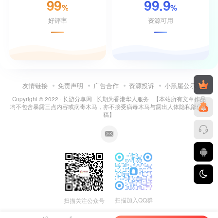
99
99.9
%
%
好评率
资源可用
友情链接
免责声明
广告合作
资源投诉
小黑屋公示
Copyright © 2022 ·
长游分享网
· 长期为香港华人服务 · 【本站所有文章作品
均不包含暴露三点内容或病毒木马，亦不接受病毒木马与露出人体隐私部位投
稿】
扫描加入QQ群
扫描关注公众号