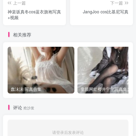
上一篇
下一篇
神楽坂真冬cos蓝衣旗袍写真
JangJoo cos比基尼写真
+视频
相关推荐
蠢沫沫 写真合集
童颜网红樱井宁宁写真集套图
评论
抢沙发
请登录后发表评论