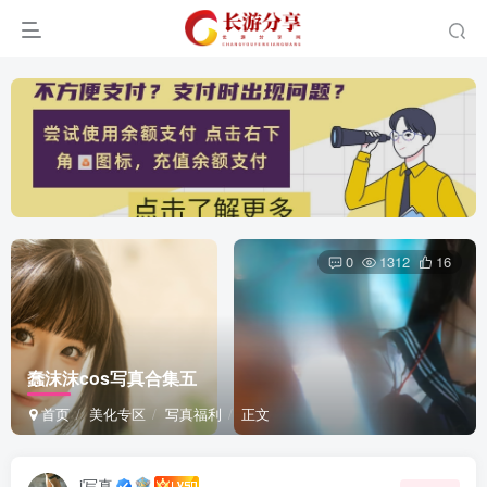
0
1312
16
蠢沫沫cos写真合集五
首页
美化专区
写真福利
正文
i写真