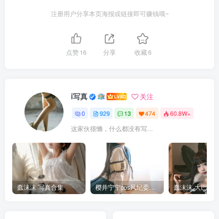
注册用户分享本页海报或链接即可赚钱哦~
点赞
16
分享
收藏
6
i写真
关注
0
929
13
474
60.8W+
这家伙很懒，什么都没有写...
蠢沫沫 写真合集
樱井宁宁cos风纪委员写真套图