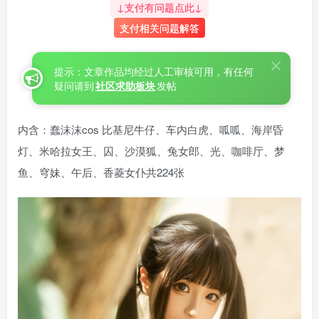
↓支付有问题点此↓
支付相关问题解答
提示：文章作品均经过人工审核可用，有任何
疑问请到
社区求助板块
发帖
内含：蠢沫沫cos 比基尼牛仔、车内白虎、呱呱、海岸昏
灯、米哈拉女王、囚、沙漠狐、兔女郎、光、咖啡厅、梦
鱼、穹妹、午后、香菱女仆共224张