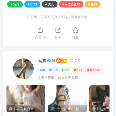
# 写真
# COS
# 美女
# ai绘画素材
# 素材
注册用户分享本页海报或链接即可赚钱哦~
点赞
10
分享
收藏
i写真
关注
0
929
13
474
60.8W+
这家伙很懒，什么都没有写...
蠢沫沫 写真合集
樱井宁宁cos风纪委员写真套图