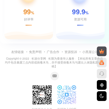
99
99.9
%
%
好评率
资源可用
友情链接
免责声明
广告合作
资源投诉
小黑屋公示
Copyright © 2022 ·
长游分享网
· 长期为香港华人服务 · 【本站所有文章作品
均不包含暴露三点内容或病毒木马，亦不接受病毒木马与露出人体隐私部位投
稿】
扫描加入QQ群