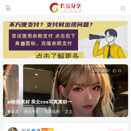
0
97
10
ai绘画素材 美女cos写真素材一
首页
美化专区
写真福利
正文
i写真