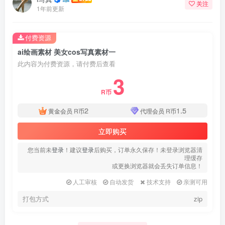
关注
1年前更新
付费资源
ai绘画素材 美女cos写真素材一
此内容为付费资源，请付费后查看
3
R币
2
1.5
黄金会员
R币
代理会员
R币
立即购买
您当前未
登录
！建议
登录
后购买，订单永久保存！未登录浏览器清
理缓存
或更换浏览器就会丢失订单信息！
人工审核
自动发货
技术支持
亲测可用
打包方式
zip