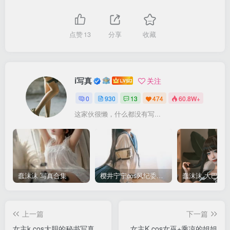
点赞
13
分享
收藏
i写真
关注
0
930
13
474
60.8W+
这家伙很懒，什么都没有写...
蠢沫沫 写真合集
樱井宁宁cos风纪委员写真套图
上一篇
下一篇
女主k cos大胆的秘书写真
女主K cos女巫+乘凉的姐姐