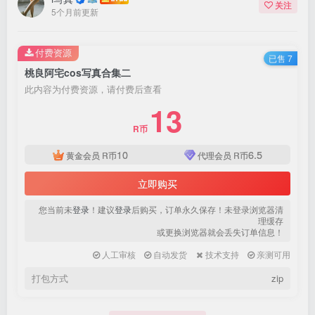
关注
登录密码
5个月前更新
找回密码
|
免密登录
记住登录
付费资源
已售 7
桃良阿宅cos写真合集二
登录
此内容为付费资源，请付费后查看
13
社交账号登录
R币
QQ登录
微信登录
10
6.5
黄金会员
R币
代理会员
R币
使用社交账号登录即表示同意
用户协议
、
隐私声明
立即购买
您当前未
登录
！建议
登录
后购买，订单永久保存！未登录浏览器清
理缓存
或更换浏览器就会丢失订单信息！
人工审核
自动发货
技术支持
亲测可用
打包方式
zip