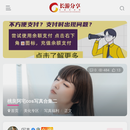
0
484
13
登录
桃良阿宅cos写真合集二
没有账号？立即注册
首页
美化专区
写真福利
正文
用户名或邮箱
i写真