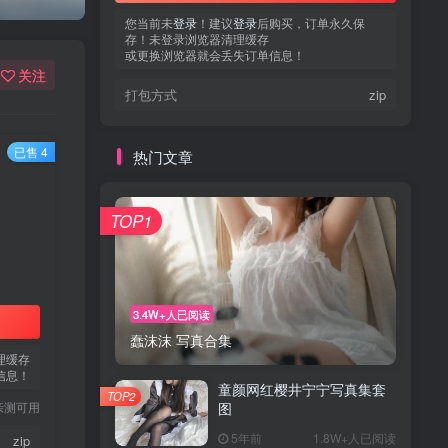
您当前未
登录
！建议
登录
后购买，订单永久保
存！未登录浏览器清理缓存
或更换浏览器就会丢失订单信息！
关注
打包方式
zip
已售 4
热门文章
TOP1
3.4W+人已阅读
蠢沫沫 写真合集
理缓存
信息！
童颜网红樱井宁宁写真集套
TOP2
亲测可用
图
5年前
1.8W+人已阅读
zip