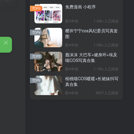
免费漫画 小程序
TOP3
5年前
1.4W+人已阅读
樱井宁宁cos风纪委员写真套
TOP4
图
4年前
1.3W+人已阅读
蠢沫沫 大巴车+健身环+埃及
TOP5
喵COS写真合集
4年前
1.1W+人已阅读
桜桃喵COS暖暖+长裙妹抖写
TOP6
真合集
4年前
9507人已阅读