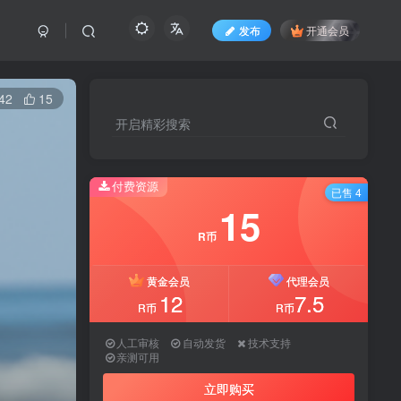
发布
开通会员
42
15
开启精彩搜索
付费资源
已售 4
15
R币
黄金会员
代理会员
12
7.5
R币
R币
人工审核
自动发货
技术支持
亲测可用
立即购买