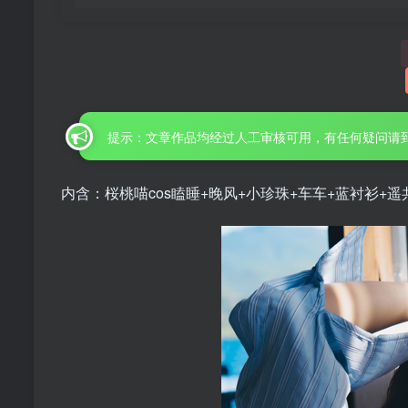
提示：文章作品均经过人工审核可用，有任何疑问请
内含：桜桃喵cos瞌睡+晚风+小珍珠+车车+蓝衬衫+遥共