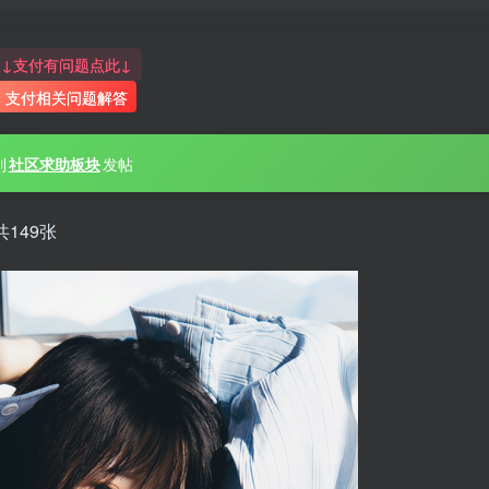
↓支付有问题点此↓
支付相关问题解答
到
社区求助板块
发帖
149张