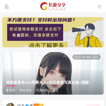
0
350
5
神楽坂真冬cos男爵夫人+劝导检查写真合集+视频
首页
美化专区
写真福利
正文
i写真