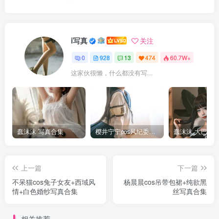
i写真
关注
0
928
13
474
60.7W+
这家伙很懒，什么都没有写...
蠢沫沫 写真合集
樱井宁宁cos风纪委员写真套图
上一篇
下一篇
不呆猫cos兔子女友+西域风
杨晨晨cos吊带包裙+纯欲黑
情+白色婚纱写真合集
丝写真合集
相关推荐