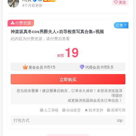
关注
4个月前更新
付费资源
已售 7
神楽坂真冬cos男爵夫人+劝导检查写真合集+视频
此内容为付费资源，请付费后查看
19
R币
15
9.5
黄金会员
R币
代理会员
R币
立即购买
您当前未
登录
！建议
登录
后购买，订单永久保存！未登录浏览器清
理缓存
或更换浏览器就会丢失订单信息！
人工审核
自动发货
技术支持
亲测可用
打包方式
zip