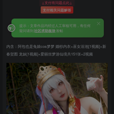
↓支付有问题点此↓
支付相关问题解答
提示：文章作品均经过人工审核可用，有任何
疑问请到
社区求助板块
发帖
内含：阿包也是兔娘cos梦梦 婚纱内衣+巫女浴池[1视频]+新
春贺图 龙妹[1视频]+爱丽丝梦游仙境共151张+2视频