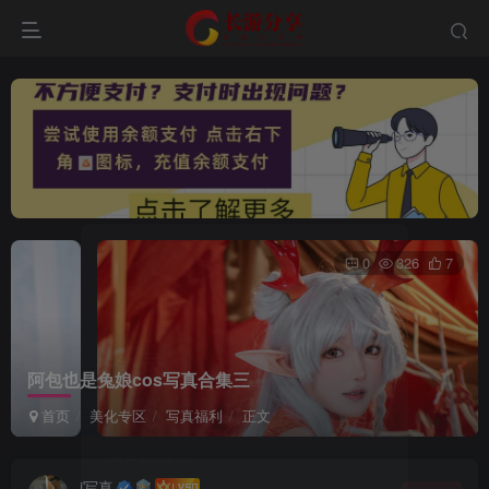
0
326
7
登录
阿包也是兔娘cos写真合集三
没有账号？立即注册
首页
美化专区
写真福利
正文
用户名或邮箱
i写真