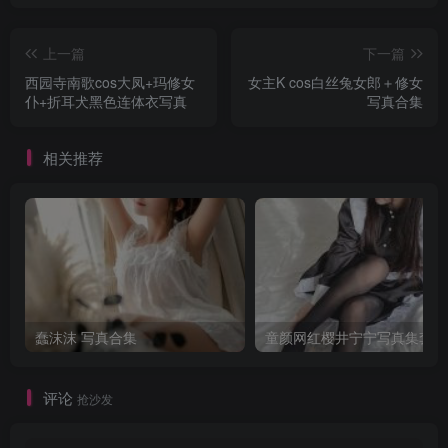
上一篇
下一篇
西园寺南歌cos大凤+玛修女
女主K cos白丝兔女郎＋修女
仆+折耳犬黑色连体衣写真
写真合集
相关推荐
蠢沫沫 写真合集
童颜网红樱井宁宁写真集套图
评论
抢沙发