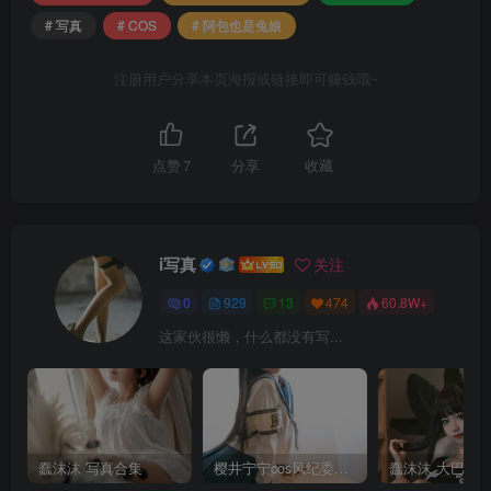
# 写真
# COS
# 阿包也是兔娘
注册用户分享本页海报或链接即可赚钱哦~
点赞
7
分享
收藏
i写真
关注
0
929
13
474
60.8W+
这家伙很懒，什么都没有写...
蠢沫沫 写真合集
樱井宁宁cos风纪委员写真套图