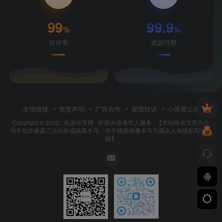
99
99.9
%
%
好评率
资源可用
友情链接
免责声明
广告合作
资源投诉
小黑屋公示
Copyright © 2022 ·
长游分享网
· 长期为香港华人服务 · 【本站所有文章作品
均不包含暴露三点内容或病毒木马，亦不接受病毒木马与露出人体隐私部位投
稿】