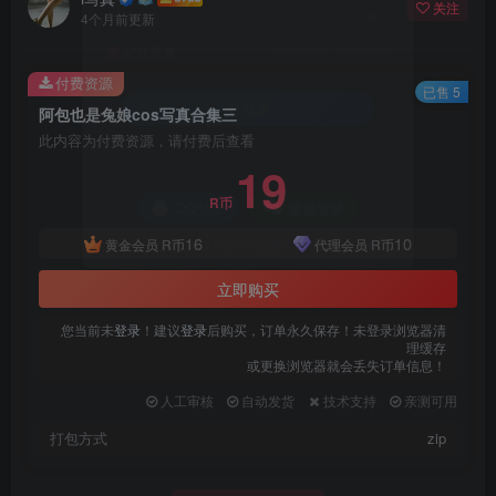
关注
登录密码
4个月前更新
找回密码
|
免密登录
记住登录
付费资源
已售 5
阿包也是兔娘cos写真合集三
登录
此内容为付费资源，请付费后查看
19
社交账号登录
R币
QQ登录
微信登录
16
10
黄金会员
R币
代理会员
R币
使用社交账号登录即表示同意
用户协议
、
隐私声明
立即购买
您当前未
登录
！建议
登录
后购买，订单永久保存！未登录浏览器清
理缓存
或更换浏览器就会丢失订单信息！
人工审核
自动发货
技术支持
亲测可用
打包方式
zip