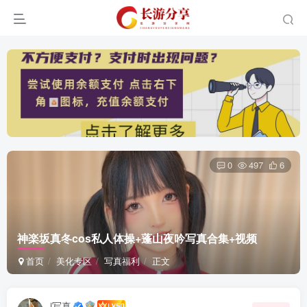
0
497
6
神楽坂真冬cos私人体操+蓬山夜吟写真合集+视频
首页
美化专区
写真福利
正文
i写真