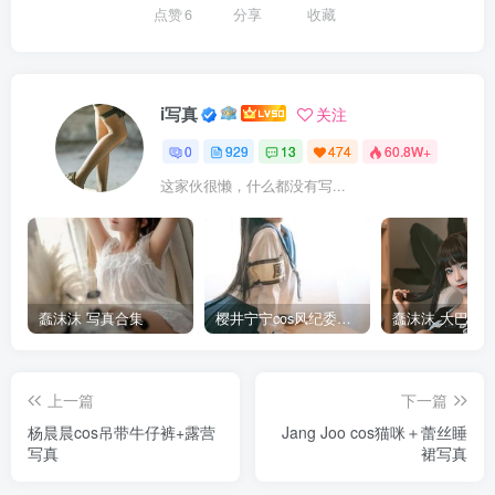
点赞
6
分享
收藏
i写真
关注
0
929
13
474
60.8W+
这家伙很懒，什么都没有写...
蠢沫沫 写真合集
樱井宁宁cos风纪委员写真套图
上一篇
下一篇
杨晨晨cos吊带牛仔裤+露营
Jang Joo cos猫咪＋蕾丝睡
写真
裙写真