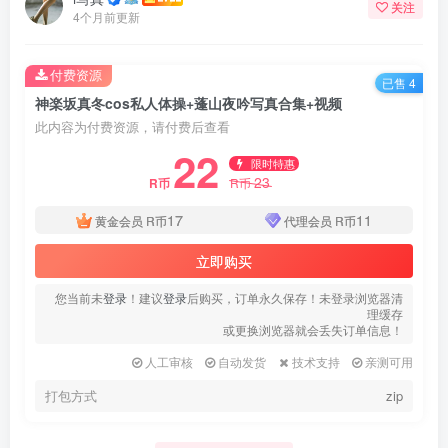
关注
4个月前更新
付费资源
已售 4
神楽坂真冬cos私人体操+蓬山夜吟写真合集+视频
此内容为付费资源，请付费后查看
22
限时特惠
23
R币
R币
17
11
黄金会员
R币
代理会员
R币
立即购买
您当前未
登录
！建议
登录
后购买，订单永久保存！未登录浏览器清
理缓存
或更换浏览器就会丢失订单信息！
人工审核
自动发货
技术支持
亲测可用
打包方式
zip