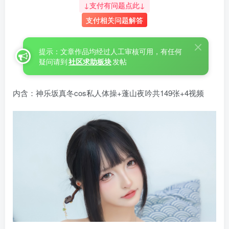
↓支付有问题点此↓
支付相关问题解答
提示：文章作品均经过人工审核可用，有任何
疑问请到
社区求助板块
发帖
内含：神乐坂真冬cos私人体操+蓬山夜吟共149张+4视频