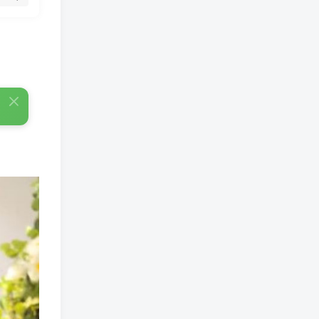
免费漫画 小程序
TOP3
5年前
1.4W+人已阅读
樱井宁宁cos风纪委员写真套
TOP4
图
4年前
1.3W+人已阅读
蠢沫沫 大巴车+健身环+埃及
TOP5
喵COS写真合集
4年前
1.1W+人已阅读
桜桃喵COS暖暖+长裙妹抖写
TOP6
真合集
4年前
9507人已阅读