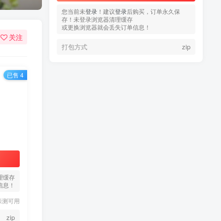
您当前未
您当前未
登录
登录
！建议
！建议
登录
登录
后购买，订单永久保
后购买，订单永久保
存！未登录浏览器清理缓存
存！未登录浏览器清理缓存
或更换浏览器就会丢失订单信息！
或更换浏览器就会丢失订单信息！
关注
打包方式
打包方式
zip
zip
已售 4
热门文章
TOP1
3.4W+人已阅读
蠢沫沫 写真合集
理缓存
信息！
童颜网红樱井宁宁写真集套
TOP2
亲测可用
图
5年前
1.8W+人已阅读
zip