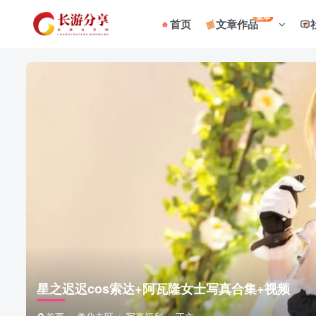
菜单
首页
文章作品
星之迟迟cos索达+阿瓦隆女士写真合集+视频