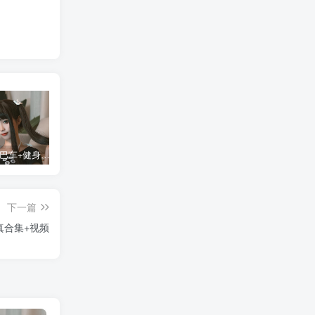
蠢沫沫 大巴车+健身环+埃及喵COS写真合集
桜桃喵COS暖暖+长裙妹抖写真合集
金提莫yuka cos居家小吊带+白色连体衣写真合集
某
下一篇
真合集+视频