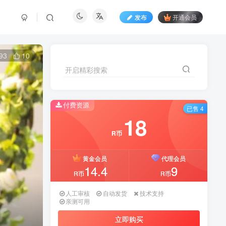
发布
开通会员
93
10
开启精彩搜索
开启精彩搜索
付费资源
付费资源
已售 4
已售 4
18
18
R币
R币
黄金会员
黄金会员
代理会员
代理会员
14.4
14.4
9
9
R币
R币
R币
R币
人工审核
人工审核
自动发货
自动发货
技术支持
技术支持
亲测可用
亲测可用
立即购买
立即购买