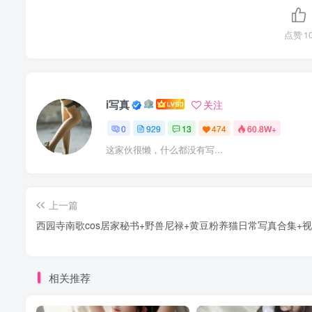
点赞
1
i写真
关注
0
929
13
474
60.8W+
这家伙很懒，什么都没有写...
上一篇
西园寺南歌cos居家秘书+野兽尼禄+黄豆粉养猫日常写真合集+
相关推荐