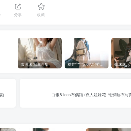
0
分享
收藏
蠢沫沫 写真合集
樱井宁宁cos风纪委员写真套图
视频
白银81cos布偶猫+双人姐妹花+蝴蝶睡衣写