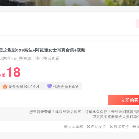
星之迟迟cos索达+阿瓦隆女士写真合集+视频
此内容为付费资源，请付费后查看
18
R币
14.4
9
黄金会员
R币
代理会员
R币
立即购买
您当前未
登录
！建议
登录
后购买，订单永久保存！未登录浏览器清
或更换浏览器就会丢失订单
人工审核
自动发货
技术支持