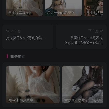
蠢沫沫 写真合集
樱井宁宁cos风纪委员写真套图
上一篇
下一篇
抱走莫子A cos写真合集一
芋圆侑子cos金毛不良
jk+pa15+黑枪呆女仆写真
+视频
相关推荐
蠢沫沫 写真合集
童颜网红樱井宁宁写真集套图