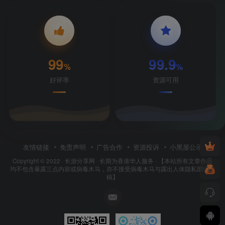
99
99.9
%
%
好评率
资源可用
友情链接
免责声明
广告合作
资源投诉
小黑屋公示
Copyright © 2022 ·
长游分享网
· 长期为香港华人服务 · 【本站所有文章作品
均不包含暴露三点内容或病毒木马，亦不接受病毒木马与露出人体隐私部位投
稿】