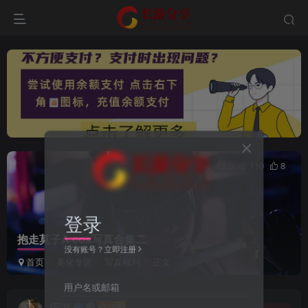
0
110
8
登录
抱走莫子A cos写真合集二
没有账号？立即注册
首页
美化专区
写真福利
正文
用户名或邮箱
i写真