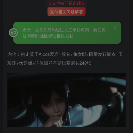
↓支付有问题点此↓
支付相关问题解答
提示：文章作品均经过人工审核可用，有任何
疑问请到
社区求助板块
发帖
内含：抱走莫子A cos爱宕+胶衣+兔女郎+限量发行胶衣+玉
玲珑+大姐姐+连体黑丝圣诞比基尼共240张