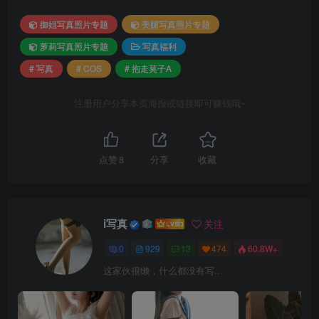
御姐写真照片专题
美腿写真照片专题
萝莉写真照片专题
写真福利
# 写真
# COS
# 抱走莫子A
注册用户分享本页海报或链接即可赚钱哦~
点赞
8
分享
收藏
i写真
关注
0
929
13
474
60.8W+
这家伙很懒，什么都没有写...