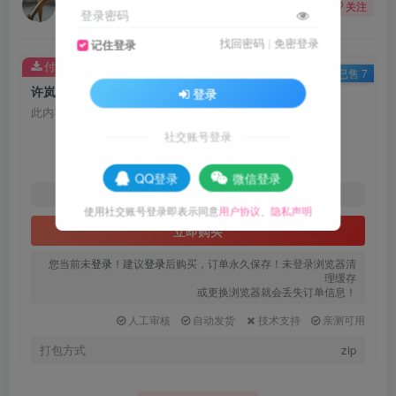
关注
登录密码
2个月前更新
找回密码
|
免密登录
记住登录
付费资源
已售 7
许岚LAN写真合集一
登录
此内容为付费资源，请付费后查看
20
社交账号登录
限时特惠
24
R币
R币
QQ登录
微信登录
16
10
黄金会员
R币
代理会员
R币
使用社交账号登录即表示同意
用户协议
、
隐私声明
立即购买
您当前未
登录
！建议
登录
后购买，订单永久保存！未登录浏览器清
理缓存
或更换浏览器就会丢失订单信息！
人工审核
自动发货
技术支持
亲测可用
打包方式
zip