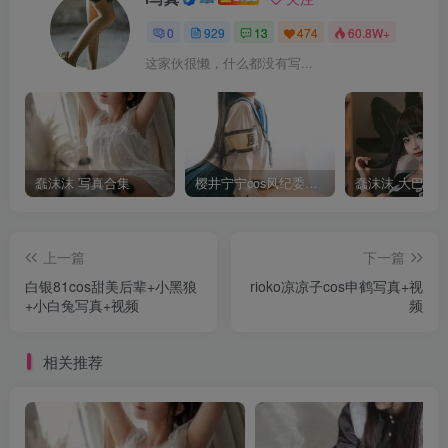
0
929
13
474
60.8W+
这家伙很懒，什么都没有写...
蠢沫沫 写真合集
樱井宁宁cos风纪委员写真套图
上一篇
下一篇
白银81cos甜美后辈+小黑狼
rioko凉凉子cos申鹤写真+视
+小白兔写真+视频
频
相关推荐