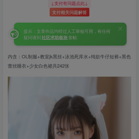
↓支付有问题点此↓
支付相关问题解答
提示：文章作品均经过人工审核可用，有任何
疑问请到
社区求助板块
发帖
内含：OL制服+教室jk黑丝+泳池死库水+纯欲牛仔短裤+黑色
蕾丝睡衣+少女白色裙共242张