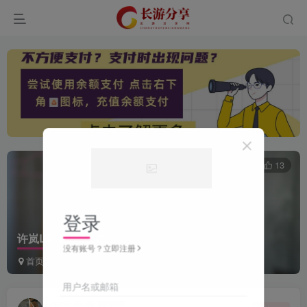
0
238
13
登录
许岚LAN写真合集一
没有账号？立即注册
首页
美化专区
写真福利
正文
用户名或邮箱
i写真