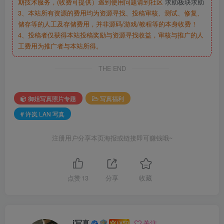
期技术服务，(收费可提供）遇到使用问题请到社区
求助板块求助
3、本站所有资源的费用均为资源寻找、投稿审核、测试、修复、
储存等的人工及存储费用，并非源码/游戏/教程等的本身收费！
4、投稿者仅获得本站投稿奖励与资源寻找收益，审核与推广的人
工费用为推广者与本站所得。
THE END
御姐写真照片专题
写真福利
# 许岚 LAN 写真
注册用户分享本页海报或链接即可赚钱哦~
点赞
13
分享
收藏
i写真
关注