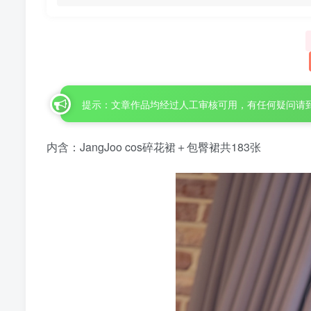
提示：文章作品均经过人工审核可用，有任何疑问请
内含：JangJoo cos碎花裙＋包臀裙共183张