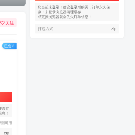
您当前未
您当前未
登录
登录
！建议
！建议
登录
登录
后购买，订单永久保
后购买，订单永久保
存！未登录浏览器清理缓存
存！未登录浏览器清理缓存
或更换浏览器就会丢失订单信息！
或更换浏览器就会丢失订单信息！
关注
打包方式
打包方式
zip
zip
已售 3
热门文章
TOP1
3.4W+人已阅读
蠢沫沫 写真合集
理缓存
信息！
童颜网红樱井宁宁写真集套
TOP2
亲测可用
图
5年前
1.8W+人已阅读
zip