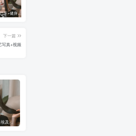
蠢沫沫 大巴车+健身环+埃及喵COS写真合集
桜桃喵COS暖暖+长裙妹抖写真合集
金提莫yuka cos居家小吊带+白色连体衣写真合集
某
下一篇
艺写真+视频
蠢沫沫 大巴车+健身环+埃及喵COS写真合集
桜桃喵COS暖暖+长裙妹抖写真合集