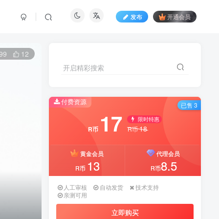
发布
开通会员
99
12
开启精彩搜索
开启精彩搜索
付费资源
付费资源
已售 3
已售 3
17
17
限时特惠
限时特惠
18
18
R币
R币
R币
R币
黄金会员
黄金会员
代理会员
代理会员
13
13
8.5
8.5
R币
R币
R币
R币
人工审核
人工审核
自动发货
自动发货
技术支持
技术支持
亲测可用
亲测可用
立即购买
立即购买