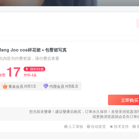
Jang Joo cos碎花裙＋包臀裙写真
此内容为付费资源，请付费后查看
17
限时特惠
18
R币
R币
13
8.5
黄金会员
R币
代理会员
R币
立即购买
您当前未
登录
！建议
登录
后购买，订单永久保存！未登录浏览器清
或更换浏览器就会丢失订单
人工审核
自动发货
技术支持