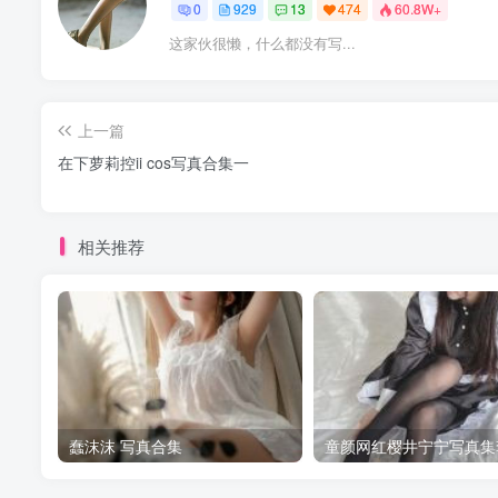
0
929
13
474
60.8W+
这家伙很懒，什么都没有写...
上一篇
在下萝莉控ii cos写真合集一
相关推荐
蠢沫沫 写真合集
童颜网红樱井宁宁写真集