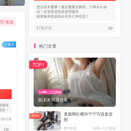
您当前未
登录
！建议
登录
后购买，订单永久保
存！未登录浏览器清理缓存
或更换浏览器就会丢失订单信息！
关注
打包方式
zip
已售 2
热门文章
TOP1
3.4W+人已阅读
蠢沫沫 写真合集
理缓存
信息！
童颜网红樱井宁宁写真集套
TOP2
亲测可用
图
5年前
1.8W+人已阅读
zip