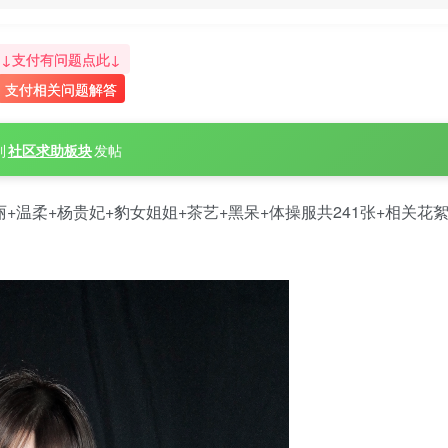
↓支付有问题点此↓
支付相关问题解答
到
社区求助板块
发帖
+温柔+杨贵妃+豹女姐姐+茶艺+黑呆+体操服共241张+相关花絮