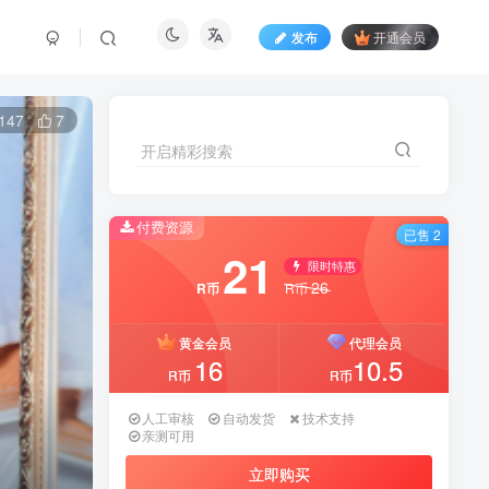
发布
开通会员
147
7
开启精彩搜索
付费资源
已售 2
21
限时特惠
26
R币
R币
黄金会员
代理会员
16
10.5
R币
R币
人工审核
自动发货
技术支持
亲测可用
立即购买