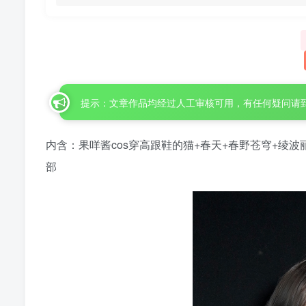
提示：文章作品均经过人工审核可用，有任何疑问请
内含：果咩酱cos穿高跟鞋的猫+春天+春野苍穹+绫波丽
部