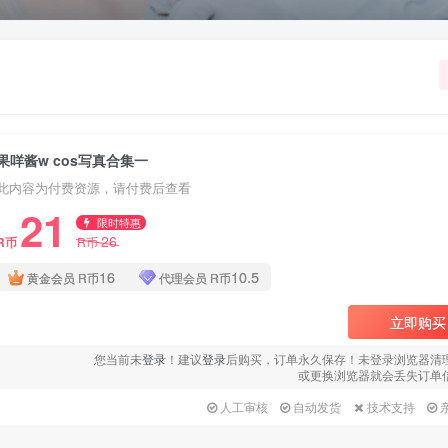
果咩酱w cos写真合集一
此内容为付费资源，请付费后查看
21
限时特惠
26
R币
R币
16
10.5
黄金会员
R币
代理会员
R币
立即购买
您当前未
登录
！建议
登录
后购买，订单永久保存！未登录浏览器清
或更换浏览器就会丢失订单
人工审核
自动发货
技术支持