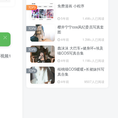
免费漫画 小程序
TOP3
5年前
1.4W+人已阅读
樱井宁宁cos风纪委员写真套
TOP4
图
4年前
1.3W+人已阅读
蠢沫沫 大巴车+健身环+埃及
TOP5
喵COS写真合集
视频1
4年前
1.1W+人已阅读
桜桃喵COS暖暖+长裙妹抖写
TOP6
真合集
4年前
9507人已阅读