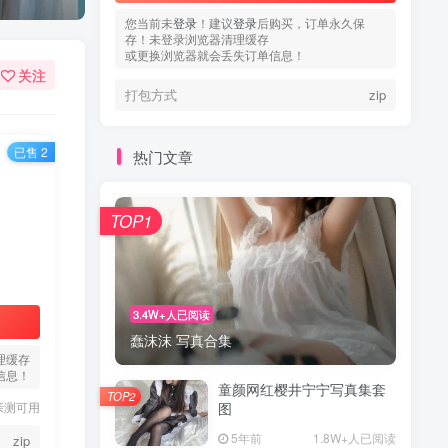
您当前未
登录
！建议
登录
后购买，订单永久保
存！未登录浏览器清理缓存
或更换浏览器就会丢失订单信息！
关注
打包方式
zip
已售 2
热门文章
TOP1
3.4W+人已阅读
蠢沫沫 写真合集
理缓存
信息！
童颜网红樱井宁宁写真集套
TOP2
亲测可用
图
5年前
1.8W+人已阅读
zip