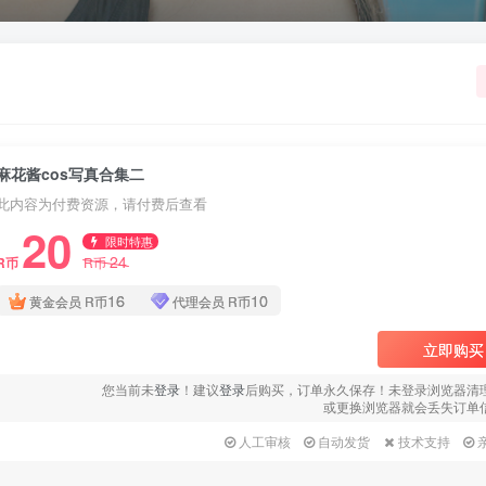
麻花酱cos写真合集二
此内容为付费资源，请付费后查看
20
限时特惠
24
R币
R币
16
10
黄金会员
R币
代理会员
R币
立即购买
您当前未
登录
！建议
登录
后购买，订单永久保存！未登录浏览器清
或更换浏览器就会丢失订单
人工审核
自动发货
技术支持