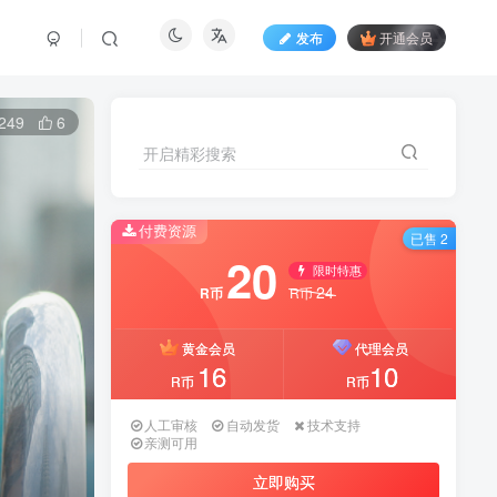
发布
开通会员
249
6
开启精彩搜索
付费资源
已售 2
20
限时特惠
24
R币
R币
黄金会员
代理会员
16
10
R币
R币
人工审核
自动发货
技术支持
亲测可用
立即购买