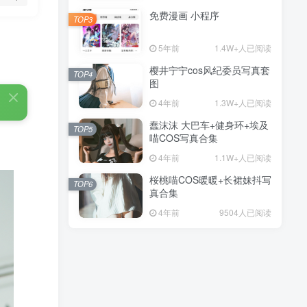
免费漫画 小程序
TOP3
5年前
1.4W+人已阅读
樱井宁宁cos风纪委员写真套
TOP4
图
4年前
1.3W+人已阅读
蠢沫沫 大巴车+健身环+埃及
TOP5
喵COS写真合集
4年前
1.1W+人已阅读
桜桃喵COS暖暖+长裙妹抖写
TOP6
真合集
4年前
9504人已阅读