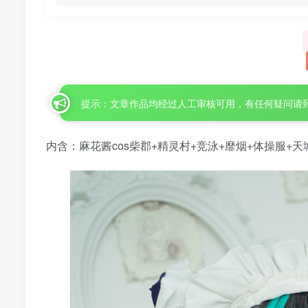
提示：文章作品均经过人工审核可用，有任何疑问请
内含：麻花酱cos柴郡+精灵村+竞泳+靡烟+体操服+天