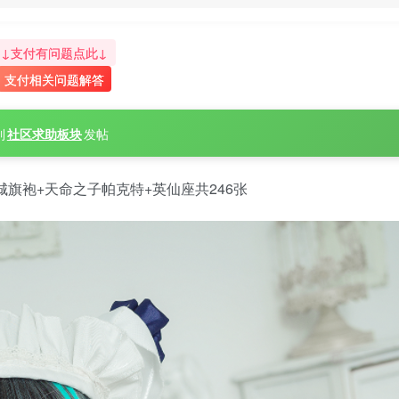
↓支付有问题点此↓
支付相关问题解答
到
社区求助板块
发帖
城旗袍+天命之子帕克特+英仙座共246张