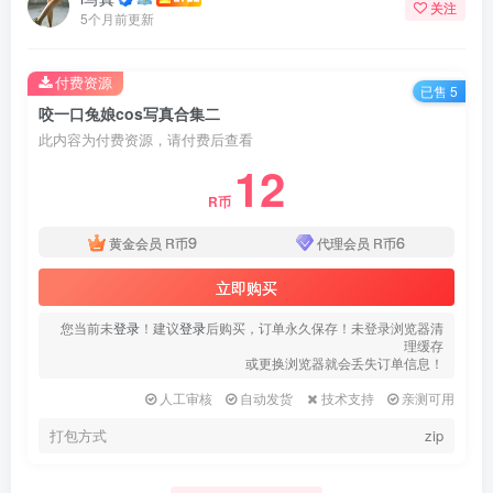
关注
5个月前更新
付费资源
已售 5
咬一口兔娘cos写真合集二
此内容为付费资源，请付费后查看
12
R币
9
6
黄金会员
R币
代理会员
R币
立即购买
您当前未
登录
！建议
登录
后购买，订单永久保存！未登录浏览器清
理缓存
或更换浏览器就会丢失订单信息！
人工审核
自动发货
技术支持
亲测可用
打包方式
zip