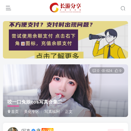
0
624
9
咬一口兔娘cos写真合集二
首页
美化专区
写真福利
正文
i写真