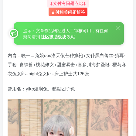
↓支付有问题点此↓
支付相关问题解答
提示：文章作品均经过人工审核可用，有任何
疑问请到
社区求助板块
发帖
内含：咬一口兔娘cos洛天依芒种旗袍+女仆黑白蕾丝-猫耳-
手套+食铁兽+桃花修女+甜蜜暴击+喜多川海梦圣诞+樱岛麻
衣兔女郎+night兔女郎+床上护士共125张
曾用名：yiko湿润兔、黏黏团子兔