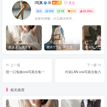
i写真
关注
0
930
13
474
60.8W+
这家伙很懒，什么都没有写...
蠢沫沫 写真合集
樱井宁宁cos风纪委员写真套图
上一篇
下一篇
咬一口兔娘cos写真合集一
许岚LAN cos写真合集六
相关推荐