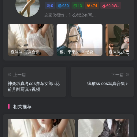
0
930
13
474
60.9W+
这家伙很懒，什么都没有写...
蠢沫沫 写真合集
樱井宁宁cos风纪委员写真套图
上一篇
下一篇
神楽坂真冬cos赛车女郎+花
疯猫ss cos写真合集五
前月醉写真+视频
相关推荐