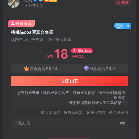
关注
4个月前更新
付费资源
已售 10
桜桃喵cos写真合集四
此内容为付费资源，请付费后查看
18
限时特惠
22
R币
R币
14
9
黄金会员
R币
代理会员
R币
立即购买
您当前未
登录
！建议
登录
后购买，订单永久保存！未登录浏览器清
理缓存
或更换浏览器就会丢失订单信息！
人工审核
自动发货
技术支持
亲测可用
打包方式
zip