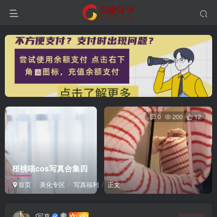
0
200
12
桜桃喵cos写真合集四
首页
美化专区
写真福利
正文
i写真