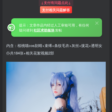
↓支付有问题点此↓
支付相关问题解答
提示：文章作品均经过人工审核可用，有任何
疑问请到
社区求助板块
发帖
内含：桜桃喵cos刻晴+束缚+条纹毛衣+灰丝+拢花+透明女
仆共184张+相关花絮视频2部