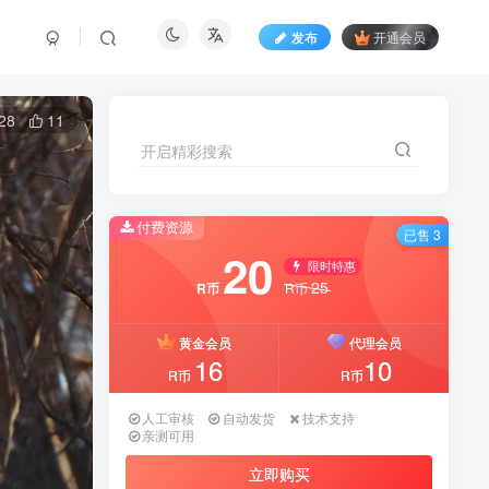
发布
开通会员
28
11
开启精彩搜索
付费资源
已售 3
20
限时特惠
25
R币
R币
黄金会员
代理会员
16
10
R币
R币
人工审核
自动发货
技术支持
亲测可用
立即购买