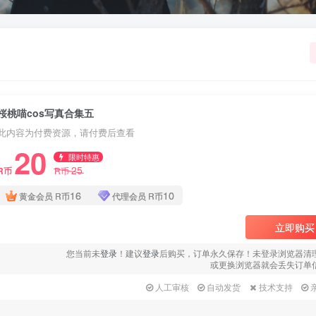
桜桃喵cos写真合集五
此内容为付费资源，请付费后查看
20
限时特惠
25
R币
R币
16
10
黄金会员
R币
代理会员
R币
立即购买
您当前未
登录
！建议
登录
后购买，订单永久保存！未登录浏览器清
或更换浏览器就会丢失订单
人工审核
自动发货
技术支持