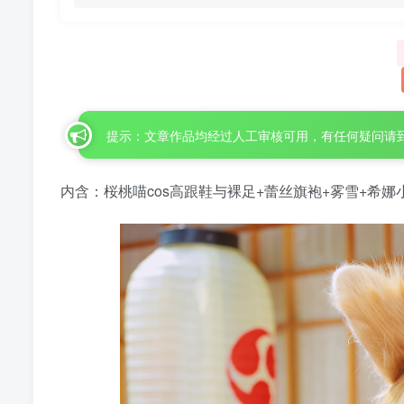
提示：文章作品均经过人工审核可用，有任何疑问请
内含：桜桃喵cos高跟鞋与裸足+蕾丝旗袍+雾雪+希娜