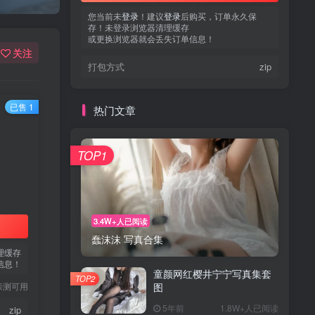
您当前未
登录
！建议
登录
后购买，订单永久保
存！未登录浏览器清理缓存
或更换浏览器就会丢失订单信息！
关注
打包方式
zip
已售 1
热门文章
TOP1
3.4W+人已阅读
蠢沫沫 写真合集
理缓存
信息！
童颜网红樱井宁宁写真集套
TOP2
亲测可用
图
5年前
1.8W+人已阅读
zip