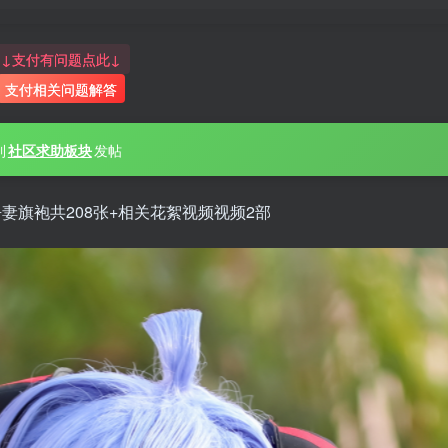
↓支付有问题点此↓
支付相关问题解答
到
社区求助板块
发帖
吾妻旗袍共208张+相关花絮视频视频2部