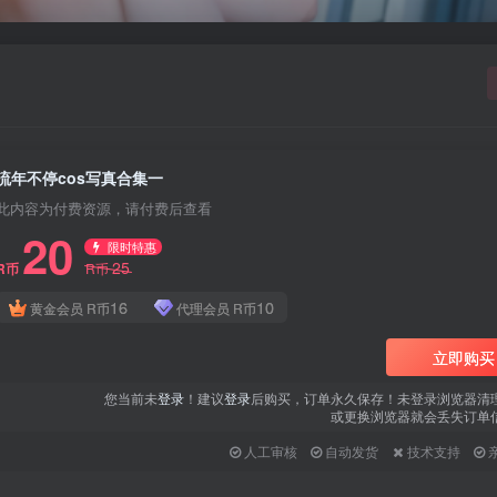
用户名或邮箱
登录密码
找回密码
|
免密登录
记住登录
流年不停cos写真合集一
登录
此内容为付费资源，请付费后查看
20
社交账号登录
限时特惠
25
R币
R币
QQ登录
微信登录
16
10
黄金会员
R币
代理会员
R币
使用社交账号登录即表示同意
用户协议
、
隐私声明
立即购买
您当前未
登录
！建议
登录
后购买，订单永久保存！未登录浏览器清
或更换浏览器就会丢失订单
人工审核
自动发货
技术支持