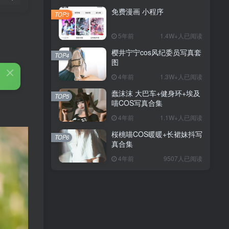
免费漫画 小程序
TOP3
5年前
1.4W+人已阅读
樱井宁宁cos风纪委员写真套
TOP4
图
4年前
1.3W+人已阅读
蠢沫沫 大巴车+健身环+埃及
TOP5
喵COS写真合集
4年前
1.1W+人已阅读
桜桃喵COS暖暖+长裙妹抖写
TOP6
真合集
4年前
9507人已阅读