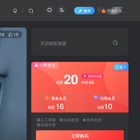
发布
开通会员
59
15
开启精彩搜索
付费资源
已售 1
20
限时特惠
25
R币
R币
黄金会员
代理会员
16
10
R币
R币
人工审核
自动发货
技术支持
亲测可用
立即购买