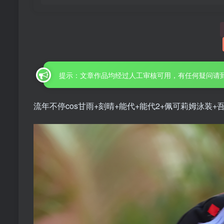
提示：文章作品均经过人工审核可用，有任何疑问请
流年不停cos甘雨+刻晴+能代+能代2+佩可莉姆泳装+