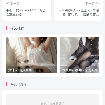
上一篇
下一篇
小仓千代w cos24年3-5月会
rioko凉凉子cos金鹿号+导游
员写真合集
椿+尾张毛衣+塞嘞涅写真
+视频
相关推荐
蠢沫沫 写真合集
童颜网红樱井宁宁写真集套图
评论
抢沙发
请登录后发表评论