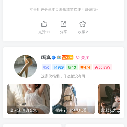
注册用户分享本页海报或链接即可赚钱哦~
点赞
11
分享
收藏
2
i写真
关注
0
929
13
474
60.8W+
这家伙很懒，什么都没有写...
蠢沫沫 写真合集
樱井宁宁cos风纪委员写真套图