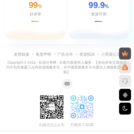
99
99.9
%
%
好评率
资源可用
友情链接
免责声明
广告合作
资源投诉
小黑屋公示
Copyright © 2022 ·
长游分享网
· 长期为香港华人服务 · 【本站所有文章作品
均不包含暴露三点内容或病毒木马，亦不接受病毒木马与露出人体隐私部位投
稿】
扫描加入QQ群
扫描关注公众号