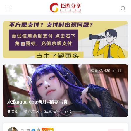
0
439
11
水淼aqua cos璃月+稻妻写真
首页
美化专区
写真福利
正文
i写真