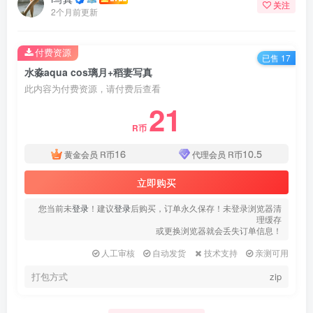
关注
2个月前更新
付费资源
已售 17
水淼aqua cos璃月+稻妻写真
此内容为付费资源，请付费后查看
21
R币
16
10.5
黄金会员
R币
代理会员
R币
立即购买
您当前未
登录
！建议
登录
后购买，订单永久保存！未登录浏览器清
理缓存
或更换浏览器就会丢失订单信息！
人工审核
自动发货
技术支持
亲测可用
打包方式
zip