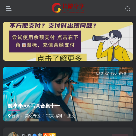
0
136
6
蠢沫沫cos写真合集十一
首页
美化专区
写真福利
正文
i写真