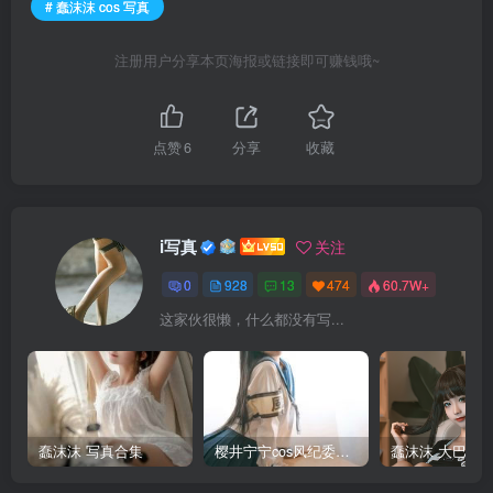
# 蠢沫沫 cos 写真
注册用户分享本页海报或链接即可赚钱哦~
点赞
6
分享
收藏
i写真
关注
0
928
13
474
60.7W+
这家伙很懒，什么都没有写...
蠢沫沫 写真合集
樱井宁宁cos风纪委员写真套图