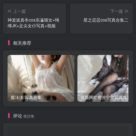
上一篇
下一篇
神楽坂真冬cos东瀛猫女+绳
星之迟迟cos写真合集二
缚JK+足尖女仆写真+视频
相关推荐
蠢沫沫 写真合集
童颜网红樱井宁宁写真集套图
评论
抢沙发