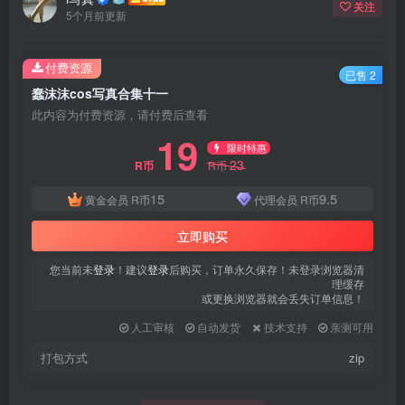
关注
5个月前更新
付费资源
已售 2
蠢沫沫cos写真合集十一
此内容为付费资源，请付费后查看
19
限时特惠
23
R币
R币
15
9.5
黄金会员
R币
代理会员
R币
立即购买
您当前未
登录
！建议
登录
后购买，订单永久保存！未登录浏览器清
理缓存
或更换浏览器就会丢失订单信息！
人工审核
自动发货
技术支持
亲测可用
打包方式
zip