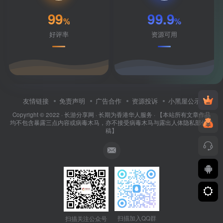
99
99.9
%
%
好评率
资源可用
友情链接
免责声明
广告合作
资源投诉
小黑屋公示
Copyright © 2022 ·
长游分享网
· 长期为香港华人服务 · 【本站所有文章作品
均不包含暴露三点内容或病毒木马，亦不接受病毒木马与露出人体隐私部位投
稿】
扫描加入QQ群
扫描关注公众号