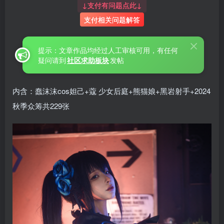
↓支付有问题点此↓
支付相关问题解答
提示：文章作品均经过人工审核可用，有任何
疑问请到
社区求助板块
发帖
内含：蠢沫沫cos妲己+蔻 少女后庭+熊猫娘+黑岩射手+2024
秋季众筹共229张