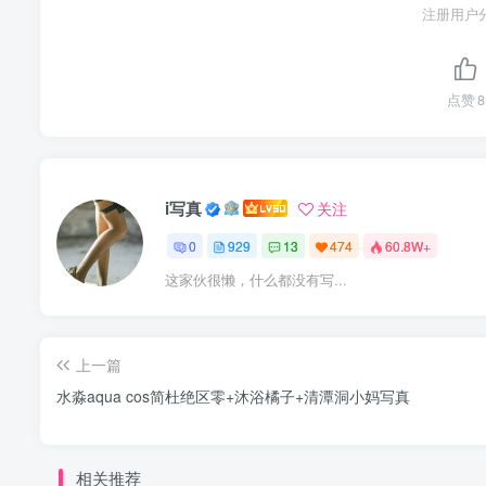
注册用户
点赞
8
i写真
关注
0
929
13
474
60.8W+
这家伙很懒，什么都没有写...
上一篇
水淼aqua cos简杜绝区零+沐浴橘子+清潭洞小妈写真
相关推荐