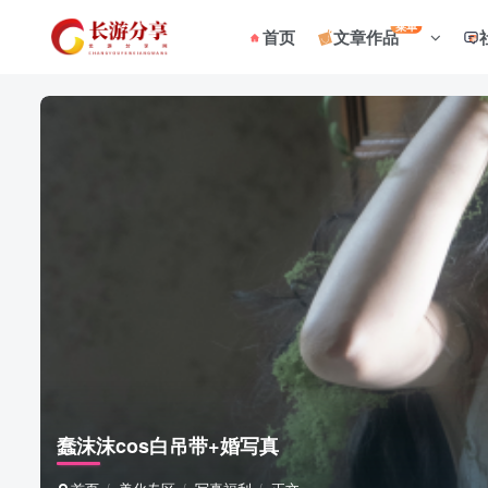
菜单
首页
文章作品
蠢沫沫cos白吊带+婚写真