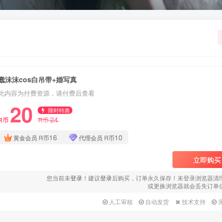
蠢沫沫cos白吊带+婚写真
此内容为付费资源，请付费后查看
20
限时特惠
24
R币
R币
16
10
黄金会员
R币
代理会员
R币
立即购买
您当前未
登录
！建议
登录
后购买，订单永久保存！未登录浏览器清
或更换浏览器就会丢失订单
人工审核
自动发货
技术支持