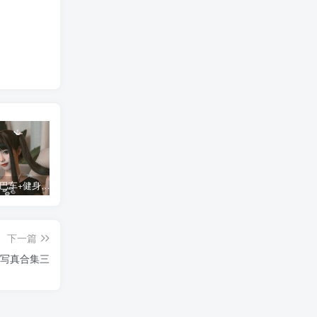
蠢沫沫 大巴车+健身环+埃及喵COS写真合集
桜桃喵COS暖暖+长裙妹抖写真合集
金提莫yuka cos居家小吊带+白色连体衣写真合集
某
下一篇
s写真合集三