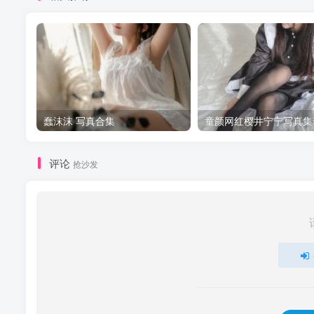
蠢沫沫 写真合集
童颜网红樱井宁宁写真集
评论
抢沙发