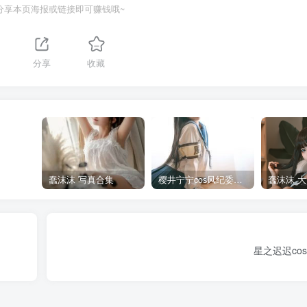
分享本页海报或链接即可赚钱哦~
分享
收藏
蠢沫沫 写真合集
樱井宁宁cos风纪委员写真套图
星之迟迟co