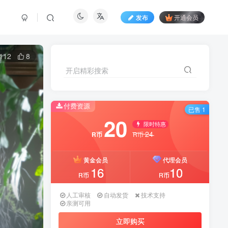
发布
开通会员
112
8
开启精彩搜索
开启精彩搜索
付费资源
付费资源
已售 1
已售 1
20
20
限时特惠
限时特惠
24
24
R币
R币
R币
R币
黄金会员
黄金会员
代理会员
代理会员
16
16
10
10
R币
R币
R币
R币
人工审核
人工审核
自动发货
自动发货
技术支持
技术支持
亲测可用
亲测可用
立即购买
立即购买