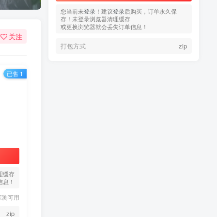
您当前未
您当前未
登录
登录
！建议
！建议
登录
登录
后购买，订单永久保
后购买，订单永久保
存！未登录浏览器清理缓存
存！未登录浏览器清理缓存
或更换浏览器就会丢失订单信息！
或更换浏览器就会丢失订单信息！
关注
打包方式
打包方式
zip
zip
已售 1
热门文章
TOP1
3.4W+人已阅读
蠢沫沫 写真合集
理缓存
信息！
童颜网红樱井宁宁写真集套
TOP2
亲测可用
图
5年前
1.8W+人已阅读
zip