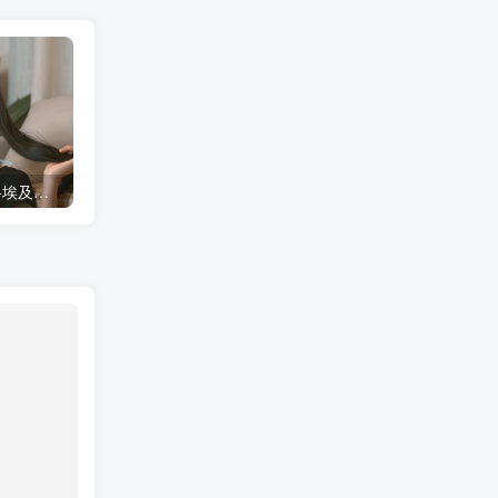
蠢沫沫 大巴车+健身环+埃及喵COS写真合集
桜桃喵COS暖暖+长裙妹抖写真合集