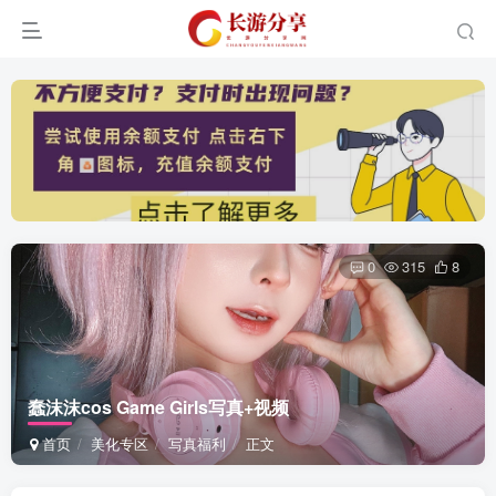
0
315
8
蠢沫沫cos Game Girls写真+视频
首页
美化专区
写真福利
正文