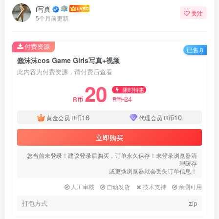
i写真
关注
5个月前更新
付费资源
已售 8
蠢沫沫cos Game Girls写真+视频
此内容为付费资源，请付费后查看
20
限时特惠
24
R币
R币
16
10
黄金会员
R币
代理会员
R币
立即购买
您当前未
登录
！建议
登录
后购买，订单永久保存！未登录浏览器清
理缓存
或更换浏览器就会丢失订单信息！
人工审核
自动发货
技术支持
亲测可用
打包方式
zip