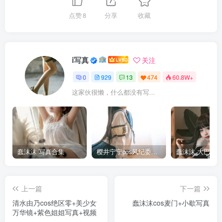
点赞
8
分享
收藏
i写真
关注
0
929
13
474
60.8W+
这家伙很懒，什么都没有写...
蠢沫沫 写真合集
樱井宁宁cos风纪委员写真套图
上一篇
下一篇
清水由乃cos绝区零+美少女
蠢沫沫cos麦门+小歇写真
万华镜+紫色姐姐写真+视频