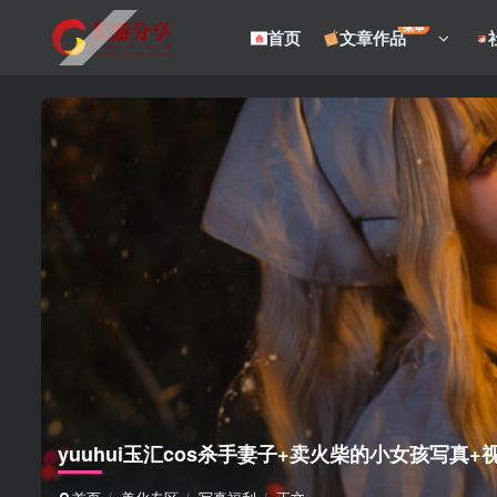
菜单
首页
文章作品
yuuhui玉汇cos杀手妻子+卖火柴的小女孩写真+