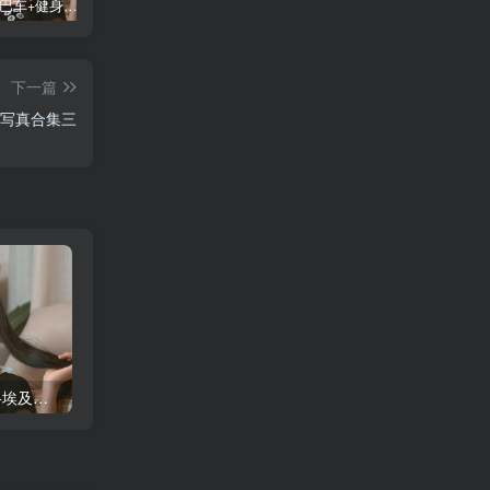
蠢沫沫 大巴车+健身环+埃及喵COS写真合集
桜桃喵COS暖暖+长裙妹抖写真合集
金提莫yuka cos居家小吊带+白色连体衣写真合集
某
下一篇
s写真合集三
蠢沫沫 大巴车+健身环+埃及喵COS写真合集
桜桃喵COS暖暖+长裙妹抖写真合集