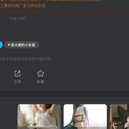
人工费用为推广者与本站所得。
THE END
# 卖火柴的小女孩
分享本页海报或链接即可赚钱哦~
1
分享
收藏