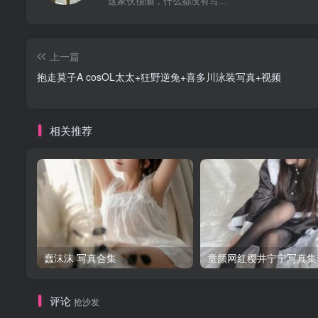
这家伙很懒，什么都没有写...
上一篇
抱走莫子A cosOL太太+狂野逆兔+喜多川泳装写真+视频
相关推荐
蠢沫沫 写真合集
童颜网红樱井宁宁写真集
评论
抢沙发