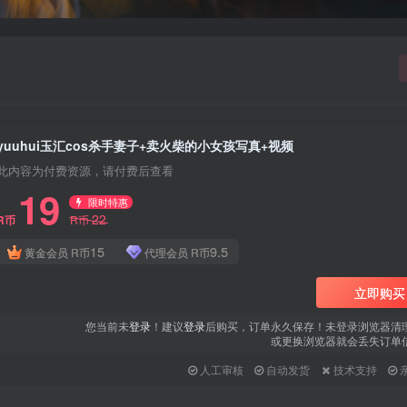
yuuhui玉汇cos杀手妻子+卖火柴的小女孩写真+视频
此内容为付费资源，请付费后查看
19
限时特惠
22
R币
R币
15
9.5
黄金会员
R币
代理会员
R币
立即购买
您当前未
登录
！建议
登录
后购买，订单永久保存！未登录浏览器清
或更换浏览器就会丢失订单
人工审核
自动发货
技术支持