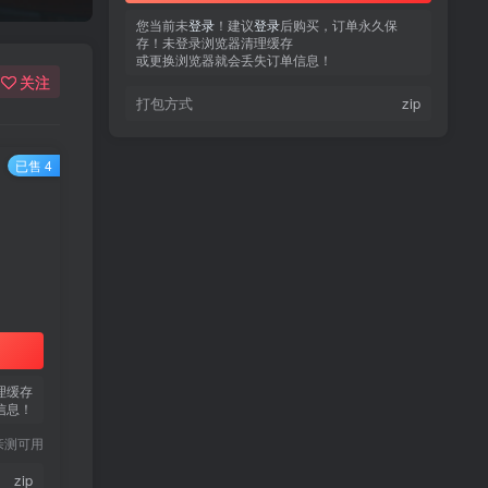
您当前未
您当前未
登录
登录
！建议
！建议
登录
登录
后购买，订单永久保
后购买，订单永久保
存！未登录浏览器清理缓存
存！未登录浏览器清理缓存
或更换浏览器就会丢失订单信息！
或更换浏览器就会丢失订单信息！
关注
打包方式
打包方式
zip
zip
已售 4
热门文章
TOP1
3.4W+人已阅读
蠢沫沫 写真合集
理缓存
信息！
童颜网红樱井宁宁写真集套
TOP2
亲测可用
图
5年前
1.8W+人已阅读
zip