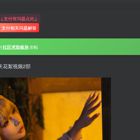
↓支付有问题点此↓
支付相关问题解答
到
社区求助板块
发帖
关花絮视频2部