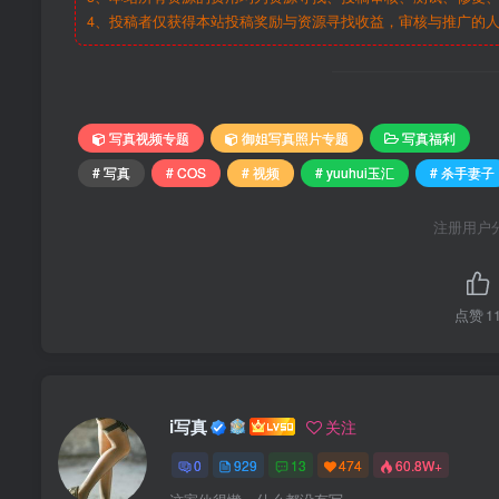
4、投稿者仅获得本站投稿奖励与资源寻找收益，审核与推广的
写真视频专题
御姐写真照片专题
写真福利
# 写真
# COS
# 视频
# yuuhui玉汇
# 杀手妻子
注册用户
点赞
1
i写真
关注
0
929
13
474
60.8W+