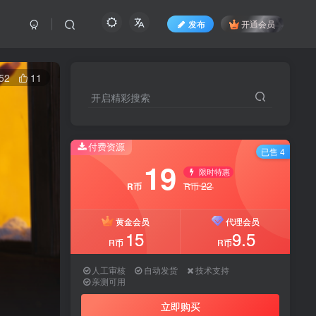
发布
开通会员
52
11
开启精彩搜索
开启精彩搜索
付费资源
付费资源
已售 4
已售 4
19
19
限时特惠
限时特惠
22
22
R币
R币
R币
R币
黄金会员
黄金会员
代理会员
代理会员
15
15
9.5
9.5
R币
R币
R币
R币
人工审核
人工审核
自动发货
自动发货
技术支持
技术支持
亲测可用
亲测可用
立即购买
立即购买