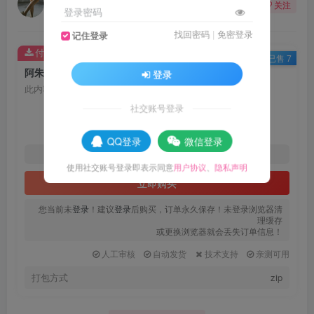
关注
登录密码
3个月前更新
找回密码
|
免密登录
记住登录
付费资源
已售 7
阿朱cos写真合集四
登录
此内容为付费资源，请付费后查看
23
社交账号登录
限时特惠
30
R币
R币
QQ登录
微信登录
18
11.5
黄金会员
R币
代理会员
R币
使用社交账号登录即表示同意
用户协议
、
隐私声明
立即购买
您当前未
登录
！建议
登录
后购买，订单永久保存！未登录浏览器清
理缓存
或更换浏览器就会丢失订单信息！
人工审核
自动发货
技术支持
亲测可用
打包方式
zip