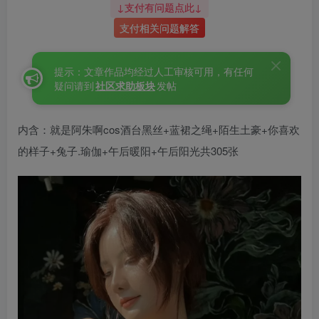
↓支付有问题点此↓
支付相关问题解答
提示：文章作品均经过人工审核可用，有任何
疑问请到
社区求助板块
发帖
内含：就是阿朱啊cos酒台黑丝+蓝裙之绳+陌生土豪+你喜欢
的样子+兔子.瑜伽+午后暖阳+午后阳光共305张
就是阿朱阿