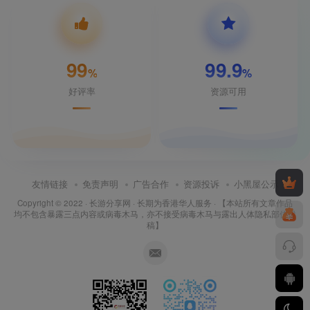
99
99.9
%
%
好评率
资源可用
友情链接
免责声明
广告合作
资源投诉
小黑屋公示
Copyright © 2022 ·
长游分享网
· 长期为香港华人服务 · 【本站所有文章作品
均不包含暴露三点内容或病毒木马，亦不接受病毒木马与露出人体隐私部位投
稿】