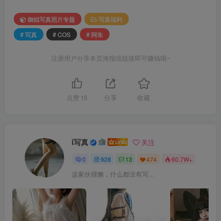
御姐写真照片专题
写真福利
# 写真
# COS
# 阿朱
注册用户分享本页海报或链接即可赚钱哦~
点赞
15
分享
收藏
i写真
关注
0
928
13
474
60.7W+
这家伙很懒，什么都没有写...