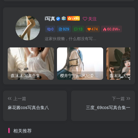
i写真
关注
0
929
13
474
60.8W+
这家伙很懒，什么都没有写...
蠢沫沫 写真合集
樱井宁宁cos风纪委员写真套图
上一篇
下一篇
麻花酱cos写真合集八
三度_69cos写真合集一
相关推荐