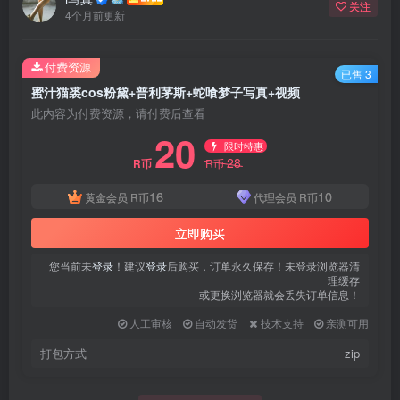
关注
4个月前更新
付费资源
已售 3
蜜汁猫裘cos粉黛+普利茅斯+蛇喰梦子写真+视频
此内容为付费资源，请付费后查看
20
限时特惠
28
R币
R币
16
10
黄金会员
R币
代理会员
R币
立即购买
您当前未
登录
！建议
登录
后购买，订单永久保存！未登录浏览器清
理缓存
或更换浏览器就会丢失订单信息！
人工审核
自动发货
技术支持
亲测可用
打包方式
zip