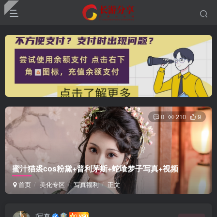
0
210
9
蜜汁猫裘cos粉黛+普利茅斯+蛇喰梦子写真+视频
首页
美化专区
写真福利
正文
i写真