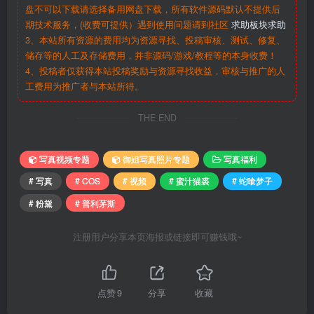
盘不可以下载请选择备用网盘下载，所有软件源码默认不提供后
期技术服务，(收费可提供）遇到使用问题请到社区
求助板块求助
3、本站所有资源的费用均为资源寻找、投稿审核、测试、修复、
储存等的人工及存储费用，并非源码/游戏/教程等的本身收费！
4、投稿者仅获得本站投稿奖励与资源寻找收益，审核与推广的人
工费用为推广者与本站所得。
THE END
写真视频专题
御姐写真照片专题
写真福利
# 写真
# COS
# 视频
# 蜜汁猫裘
# 蛇喰梦子
# 粉黛
# 普利茅斯
注册用户分享本页海报或链接即可赚钱哦~
点赞
9
分享
收藏