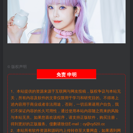
©
版权声明
免责
申明
1、本站提供的资源来源于互联网与网友投稿，版权争议与本站无
关，所有内容及软件的文章仅限用于学习和研究目的。不得将上
述内容用于商业或者非法用途，否则，一切后果请用户自负，我
们不保证内容的长久可用性，通过使用本站内容随之而来的风险
与本站无关。如果您喜欢该程序，请支持正版软件，购买注册，
得到更好的正版服务。侵删请致信E-mail：cy@cy520.cc
2、本站所有软件资源和源码均上传转存至大量网盘，如果遇到网