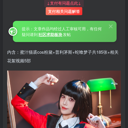
↓支付有问题点此↓
支付相关问题解答
提示：文章作品均经过人工审核可用，有任何
疑问请到
社区求助板块
发帖
内含：蜜汁猫裘cos粉黛+普利茅斯+蛇喰梦子共185张+相关
花絮视频5部