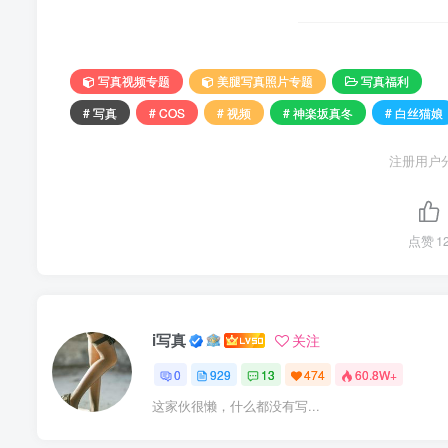
写真视频专题
美腿写真照片专题
写真福利
# 写真
# COS
# 视频
# 神楽坂真冬
# 白丝猫娘
注册用户
点赞
1
i写真
关注
0
929
13
474
60.8W+
这家伙很懒，什么都没有写...