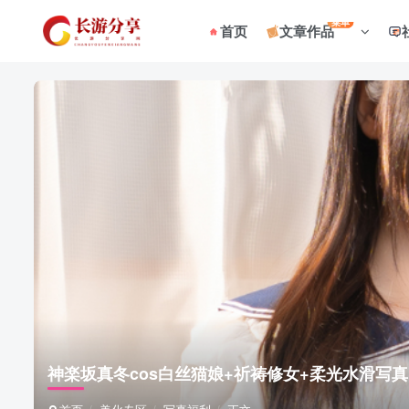
菜单
首页
文章作品
神楽坂真冬cos白丝猫娘+祈祷修女+柔光水滑写真