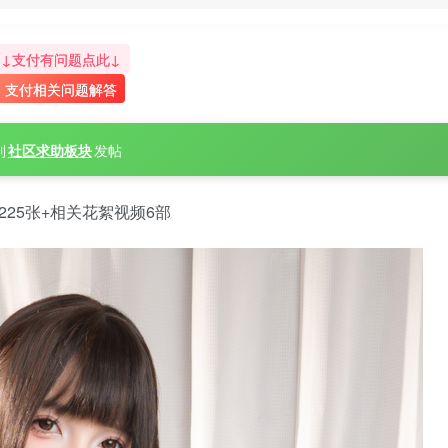
↓支付有问题点此↓
支付相关问题解答
到
社区求助板块
发帖
225张+相关花絮视频6部