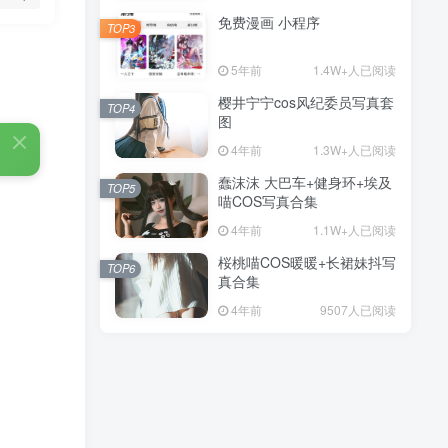
免费漫画 小程序
TOP3
5年前
1.4W+人已阅读
樱井宁宁cos风纪委员写真套
TOP4
图
4年前
1.3W+人已阅读
蠢沫沫 大巴车+健身环+埃及
TOP5
喵COS写真合集
4年前
1.1W+人已阅读
桜桃喵COS暖暖+长裙妹抖写
TOP6
真合集
4年前
9507人已阅读