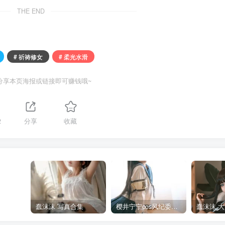
THE END
# 祈祷修女
# 柔光水滑
分享本页海报或链接即可赚钱哦~
2
分享
收藏
蠢沫沫 写真合集
樱井宁宁cos风纪委员写真套图