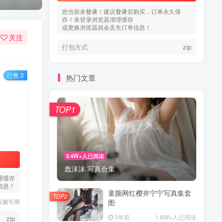
您当前未
登录
！建议
登录
后购买，订单永久保
存！未登录浏览器清理缓存
或更换浏览器就会丢失订单信息！
关注
打包方式
zip
已售 3
热门文章
TOP1
3.4W+人已阅读
蠢沫沫 写真合集
理缓存
信息！
童颜网红樱井宁宁写真集套
TOP2
亲测可用
图
5年前
1.8W+人已阅读
zip