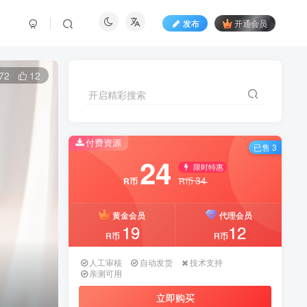
发布
开通会员
72
12
开启精彩搜索
付费资源
已售 3
24
限时特惠
34
R币
R币
黄金会员
代理会员
19
12
R币
R币
人工审核
自动发货
技术支持
亲测可用
立即购买