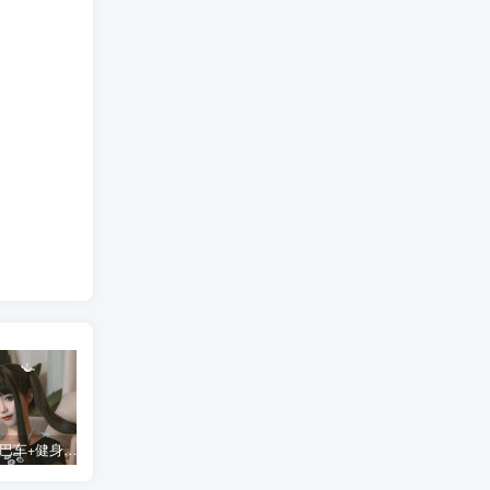
蠢沫沫 大巴车+健身环+埃及喵COS写真合集
桜桃喵COS暖暖+长裙妹抖写真合集
金提莫yuka cos居家小吊带+白色连体衣写真合集
某