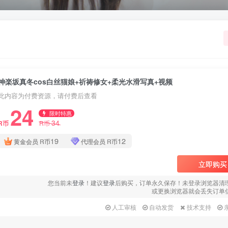
神楽坂真冬cos白丝猫娘+祈祷修女+柔光水滑写真+视频
此内容为付费资源，请付费后查看
24
限时特惠
34
R币
R币
19
12
黄金会员
R币
代理会员
R币
立即购买
您当前未
登录
！建议
登录
后购买，订单永久保存！未登录浏览器清
或更换浏览器就会丢失订单
人工审核
自动发货
技术支持