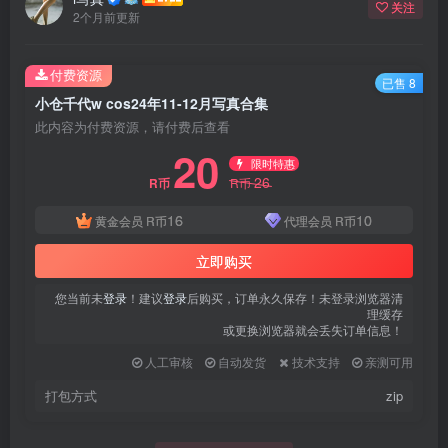
关注
2个月前更新
付费资源
已售 8
小仓千代w cos24年11-12月写真合集
此内容为付费资源，请付费后查看
20
限时特惠
26
R币
R币
16
10
黄金会员
R币
代理会员
R币
立即购买
您当前未
登录
！建议
登录
后购买，订单永久保存！未登录浏览器清
理缓存
或更换浏览器就会丢失订单信息！
人工审核
自动发货
技术支持
亲测可用
打包方式
zip