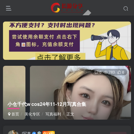
0
783
6
小仓千代w cos24年11-12月写真合集
首页
美化专区
写真福利
正文
i写真