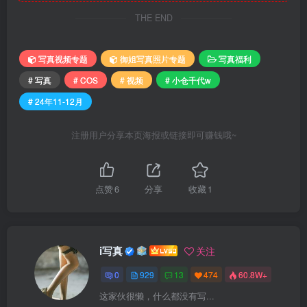
THE END
写真视频专题
御姐写真照片专题
写真福利
# 写真
# COS
# 视频
# 小仓千代w
# 24年11-12月
注册用户分享本页海报或链接即可赚钱哦~
点赞
6
分享
收藏
1
i写真
关注
0
929
13
474
60.8W+
这家伙很懒，什么都没有写...