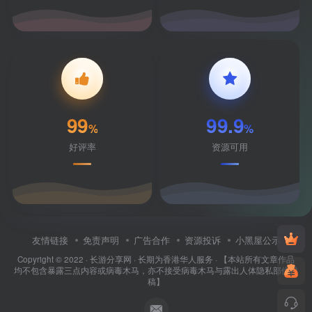
99
99.9
%
%
好评率
资源可用
友情链接
免责声明
广告合作
资源投诉
小黑屋公示
Copyright © 2022 ·
长游分享网
· 长期为香港华人服务 · 【本站所有文章作品
均不包含暴露三点内容或病毒木马，亦不接受病毒木马与露出人体隐私部位投
稿】