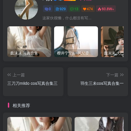
0
929
13
474
60.8W+
这家伙很懒，什么都没有写...
蠢沫沫 写真合集
樱井宁宁cos风纪委员写真套图
上一篇
下一篇
三刀刀miido cos写真合集三
羽生三未cos写真合集一
相关推荐