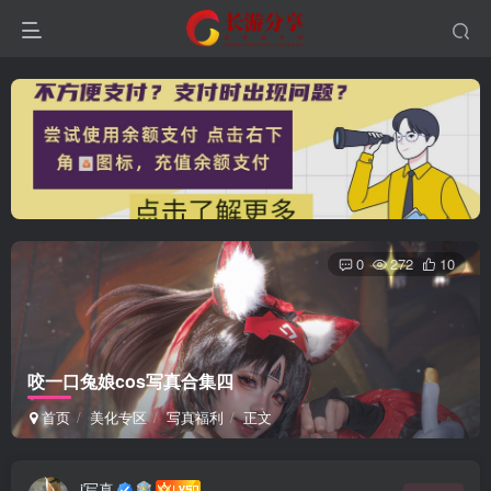
0
272
10
咬一口兔娘cos写真合集四
首页
美化专区
写真福利
正文
i写真