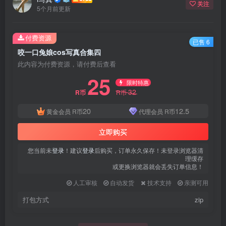
关注
5个月前更新
付费资源
已售 6
咬一口兔娘cos写真合集四
此内容为付费资源，请付费后查看
25
限时特惠
32
R币
R币
20
12.5
黄金会员
R币
代理会员
R币
立即购买
您当前未
登录
！建议
登录
后购买，订单永久保存！未登录浏览器清
理缓存
或更换浏览器就会丢失订单信息！
人工审核
自动发货
技术支持
亲测可用
打包方式
zip