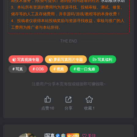
期技术服务，(收费可提供）遇到使用问题请到社区
求助板块求助
3、本站所有资源的费用均为资源寻找、投稿审核、测试、修复、
储存等的人工及存储费用，并非源码/游戏/教程等的本身收费！
4、投稿者仅获得本站投稿奖励与资源寻找收益，审核与推广的人
工费用为推广者与本站所得。
THE END
写真视频专题
萝莉写真照片专题
写真福利
# 写真
# COS
# 视频
# 咬一口兔娘
注册用户分享本页海报或链接即可赚钱哦~
点赞
10
分享
收藏
1
i写真
关注