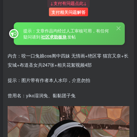
↓支付有问题点此↓
支付相关问题解答
提示：文章作品均经过人工审核可用，有任何
疑问请到
社区求助板块
发帖
内含：咬一口兔娘cos阁中四妹 无情画+绝区零 猫宫又奈+长
安城+布道圣女共247张+相关花絮视频4部
提示：图片带有作者本人水印，介意勿拍
曾用名：yiko湿润兔、黏黏团子兔