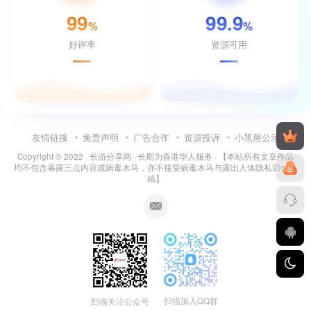
99
99.9
%
%
好评率
资源可用
友情链接
免责声明
广告合作
资源投诉
小黑屋公示
Copyright © 2022 ·
长游分享网
· 长期为香港华人服务 · 【本站所有文章作品
均不包含暴露三点内容或病毒木马，亦不接受病毒木马与露出人体隐私部位投
稿】
扫描加入QQ群
扫描关注公众号