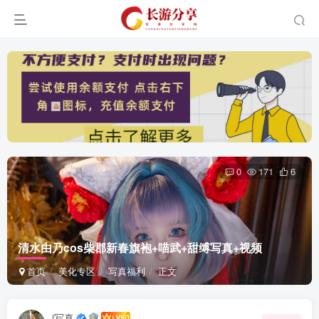
0
171
6
清水由乃cos柴郡新春旗袍+喵武+甜缚写真+视频
首页
美化专区
写真福利
正文
i写真