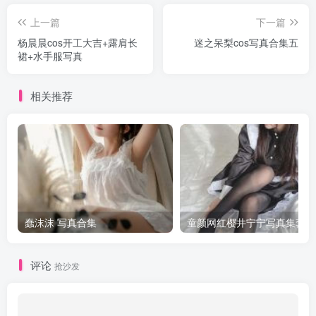
上一篇
下一篇
杨晨晨cos开工大吉+露肩长
迷之呆梨cos写真合集五
裙+水手服写真
相关推荐
蠢沫沫 写真合集
童颜网红樱井宁宁写真集套图
评论
抢沙发