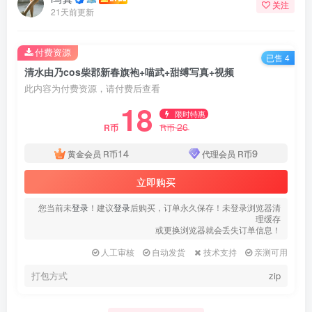
关注
21天前更新
付费资源
已售 4
清水由乃cos柴郡新春旗袍+喵武+甜缚写真+视频
此内容为付费资源，请付费后查看
18
限时特惠
26
R币
R币
14
9
黄金会员
R币
代理会员
R币
立即购买
您当前未
登录
！建议
登录
后购买，订单永久保存！未登录浏览器清
理缓存
或更换浏览器就会丢失订单信息！
人工审核
自动发货
技术支持
亲测可用
打包方式
zip