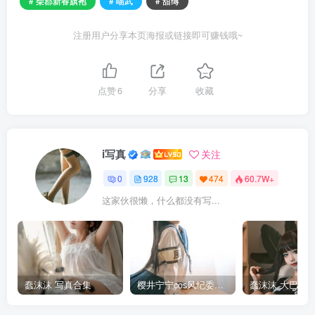
# 柴郡新春旗袍
# 喵武
# 甜缚
注册用户分享本页海报或链接即可赚钱哦~
点赞
6
分享
收藏
i写真
关注
0
928
13
474
60.7W+
这家伙很懒，什么都没有写...
蠢沫沫 写真合集
樱井宁宁cos风纪委员写真套图